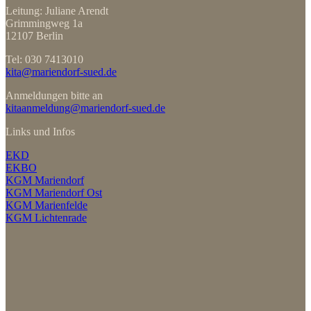
Leitung: Juliane Arendt
Grimmingweg 1a
12107 Berlin
Tel: 030 7413010
kita@mariendorf-sued.de
Anmeldungen bitte an
kitaanmeldung@mariendorf-sued.de
Links und Infos
EKD
EKBO
KGM Mariendorf
KGM Mariendorf Ost
KGM Marienfelde
KGM Lichtenrade