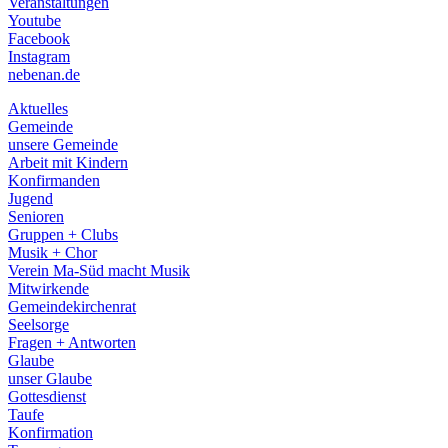
Veranstaltungen
menu
Youtube
Facebook
Instagram
nebenan.de
Aktuelles
Gemeinde
unsere Gemeinde
Arbeit mit Kindern
Konfirmanden
Jugend
Senioren
Gruppen + Clubs
Musik + Chor
Verein Ma-Süd macht Musik
Mitwirkende
Gemeindekirchenrat
Seelsorge
Fragen + Antworten
Glaube
unser Glaube
Gottesdienst
Taufe
Konfirmation