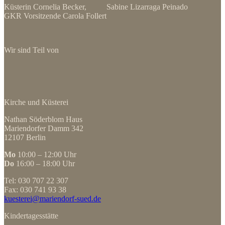
Küsterin Cornelia Becker, Sabine Lizarraga Peinado
GKR Vorsitzende Carola Follert
Wir sind Teil von
Kirche und Küsterei
Nathan Söderblom Haus
Mariendorfer Damm 342
12107 Berlin
Mo
10:00 – 12:00 Uhr
Do
16:00 – 18:00 Uhr
Tel: 030 707 22 307
Fax: 030 741 93 38
kuesterei@mariendorf-sued.de
Kindertagesstätte