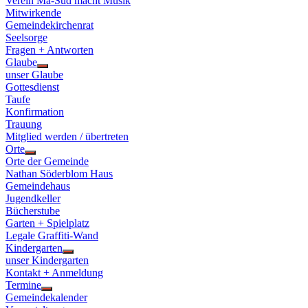
Verein Ma-Süd macht Musik
Mitwirkende
Gemeindekirchenrat
Seelsorge
Fragen + Antworten
Glaube
Show
unser Glaube
sub
Gottesdienst
menu
Taufe
Konfirmation
Trauung
Mitglied werden / übertreten
Orte
Show
Orte der Gemeinde
sub
Nathan Söderblom Haus
menu
Gemeindehaus
Jugendkeller
Bücherstube
Garten + Spielplatz
Legale Graffiti-Wand
Kindergarten
Show
unser Kindergarten
sub
Kontakt + Anmeldung
menu
Termine
Show
Gemeindekalender
sub