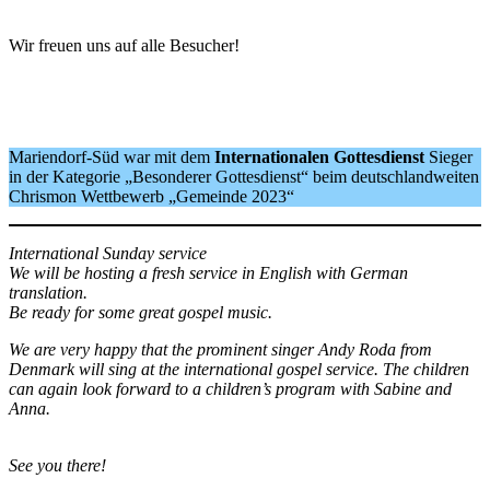
Wir freuen uns auf alle Besucher!
Mariendorf-Süd war mit dem
Internationalen Gottesdienst
Sieger
in der Kategorie „Besonderer Gottesdienst“ beim deutschlandweiten
Chrismon Wettbewerb „Gemeinde 2023“
International Sunday service
We will be hosting a fresh service in English with German
translation.
Be ready for some great gospel music.
We are very happy that the prominent singer Andy Roda from
Denmark will sing at the international gospel service. The children
can again look forward to a children’s program with Sabine and
Anna.
See you there!