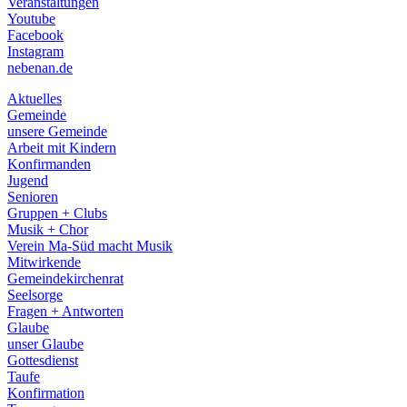
Veranstaltungen
menu
Youtube
Facebook
Instagram
nebenan.de
Aktuelles
Gemeinde
unsere Gemeinde
Arbeit mit Kindern
Konfirmanden
Jugend
Senioren
Gruppen + Clubs
Musik + Chor
Verein Ma-Süd macht Musik
Mitwirkende
Gemeindekirchenrat
Seelsorge
Fragen + Antworten
Glaube
unser Glaube
Gottesdienst
Taufe
Konfirmation