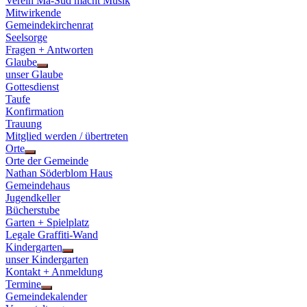
Verein Ma-Süd macht Musik
Mitwirkende
Gemeindekirchenrat
Seelsorge
Fragen + Antworten
Glaube
Show
unser Glaube
sub
Gottesdienst
menu
Taufe
Konfirmation
Trauung
Mitglied werden / übertreten
Orte
Show
Orte der Gemeinde
sub
Nathan Söderblom Haus
menu
Gemeindehaus
Jugendkeller
Bücherstube
Garten + Spielplatz
Legale Graffiti-Wand
Kindergarten
Show
unser Kindergarten
sub
Kontakt + Anmeldung
menu
Termine
Show
Gemeindekalender
sub