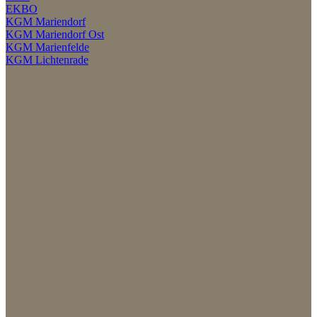
EKBO
KGM Mariendorf
KGM Mariendorf Ost
KGM Marienfelde
KGM Lichtenrade