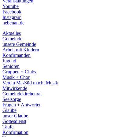
Veranstaltungen
menu
Youtube
Facebook
Instagram
nebenan.de
Aktuelles
Gemeinde
unsere Gemeinde
Arbeit mit Kindern
Konfirmanden
Jugend
Senioren
Gruppen + Clubs
Musik + Chor
Verein Ma-Süd macht Musik
Mitwirkende
Gemeindekirchenrat
Seelsorge
Fragen + Antworten
Glaube
unser Glaube
Gottesdienst
Taufe
Konfirmation