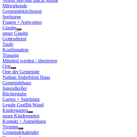
Verein Ma-Süd macht Musik
Mitwirkende
Gemeindekirchenrat
Seelsorge
Fragen + Antworten
Glaube
Show
unser Glaube
sub
Gottesdienst
menu
Taufe
Konfirmation
Trauung
Mitglied werden / übertreten
Orte
Show
Orte der Gemeinde
sub
Nathan Söderblom Haus
menu
Gemeindehaus
Jugendkeller
Bücherstube
Garten + Spielplatz
Legale Graffiti-Wand
Kindergarten
Show
unser Kindergarten
sub
Kontakt + Anmeldung
menu
Termine
Show
Gemeindekalender
sub