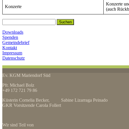
Konzerte u
Konzerte
(auch Rückb
Suchen
nach:
Downloads
Spenden
Gemeindebrief
Kontakt
Impressum
Datenschutz
Ev. KGM Mariendorf Süd
Pfr. Michael Bolz
+49 172 721 79 86
Küsterin Cornelia Becker, Sabine Lizarraga Peinado
GKR Vorsitzende Carola Follert
Wir sind Teil von