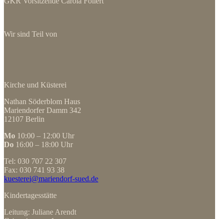
GKR Vorsitzende Carola Follert
Wir sind Teil von
Kirche und Küsterei
Nathan Söderblom Haus
Mariendorfer Damm 342
12107 Berlin
Mo
10:00 – 12:00 Uhr
Do
16:00 – 18:00 Uhr
Tel: 030 707 22 307
Fax: 030 741 93 38
kuesterei@mariendorf-sued.de
Kindertagesstätte
Leitung: Juliane Arendt