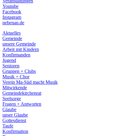
Veranstaltungen
menu
Youtube
Facebook
Instagram
nebenan.de
Aktuelles
Gemeinde
unsere Gemeinde
Arbeit mit Kindern
Konfirmanden
Jugend
Senioren
Gruppen + Clubs
Musik + Chor
Verein Ma-Süd macht Musik
Mitwirkende
Gemeindekirchenrat
Seelsorge
Fragen + Antworten
Glaube
unser Glaube
Gottesdienst
Taufe
Konfirmation