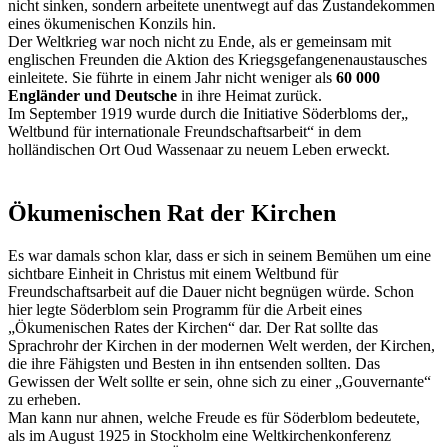
nicht sinken, sondern arbeitete unentwegt auf das Zustandekommen
eines ökumenischen Konzils hin.
Der Weltkrieg war noch nicht zu Ende, als er gemeinsam mit
englischen Freunden die Aktion des Kriegsgefangenenaustausches
einleitete. Sie führte in einem Jahr nicht weniger als
60 000
Engländer und Deutsche
in ihre Heimat zurück.
Im September 1919 wurde durch die Initiative Söderbloms der„
Weltbund für internationale Freundschaftsarbeit“ in dem
holländischen Ort Oud Wassenaar zu neuem Leben erweckt.
Ökumenischen Rat der Kirchen
Es war damals schon klar, dass er sich in seinem Bemühen um eine
sichtbare Einheit in Christus mit einem Weltbund für
Freundschaftsarbeit auf die Dauer nicht begnügen würde. Schon
hier legte Söderblom sein Programm für die Arbeit eines
„Ökumenischen Rates der Kirchen“ dar. Der Rat sollte das
Sprachrohr der Kirchen in der modernen Welt werden, der Kirchen,
die ihre Fähigsten und Besten in ihn entsenden sollten. Das
Gewissen der Welt sollte er sein, ohne sich zu einer „Gouvernante“
zu erheben.
Man kann nur ahnen, welche Freude es für Söderblom bedeutete,
als im August 1925 in Stockholm eine Weltkirchenkonferenz