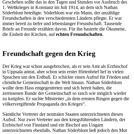
Geschehen sollte das in den Tagen und Stunden vor Ausbruch des
1. Weltkrieges in Konstanz im Juli 1914, an dem sich Nathan
Söderblom beteiligte. Söderblom war ein Mann, der unzählige
Freundschaften in den verschiedensten Ländern pflegte. Er war
immer bereit zu tiefer und lebenslanger Freundschaft. Tausende
Briefe an Freunde erzählen davon. Für ihn basierte die Ökumene,
die Einheit der Kirchen, auf
echten Freundschaften
.
Freundschaft gegen den Krieg
Der Krieg war schon ausgebrochen, als er sein Amt als Erzbischof
in Uppsala antrat, aber schon sein erster Hirtenbrief lief in vielen
Sprachen um den Erdball. Er schickte einen Aufruf für Frieden und
christliche Gemeinschaft in die Welt hinaus. Nathan Söderblom
wollte dem Hass entgegentreten und sich bereit halten, die
zerrissenen Bande der Gemeinschaft so rasch wie möglich wieder
zu knüpfen. Er suchte Mitstreiter „in dem ernsten Ringen gegen die
völkervergiftende Propaganda des Krieges“.
Sämtliche Vertreter der neutralen Staaten unterzeichneten diesen
Aufruf. Nur zwei Vertreter aus den kriegsführenden Ländern, der
Erzbischof von Finnland und ein Bischof aus Ungarn
unterzeichneten ebenfalls. Nathan Söderblom ließ jedoch den Mut