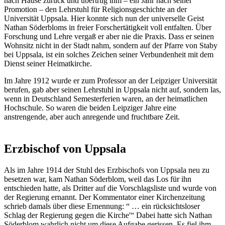
nach Hause zurück und übertrug ihm – ein Jahr nach seiner
Promotion – den Lehrstuhl für Religionsgeschichte an der
Universität Uppsala. Hier konnte sich nun der universelle Geist
Nathan Söderbloms in freier Forschertätigkeit voll entfalten. Über
Forschung und Lehre vergaß er aber nie die Praxis. Dass er seinen
Wohnsitz nicht in der Stadt nahm, sondern auf der Pfarre von Staby
bei Uppsala, ist ein solches Zeichen seiner Verbundenheit mit dem
Dienst seiner Heimatkirche.
Im Jahre 1912 wurde er zum Professor an der Leipziger Universität
berufen, gab aber seinen Lehrstuhl in Uppsala nicht auf, sondern las,
wenn in Deutschland Semesterferien waren, an der heimatlichen
Hochschule. So waren die beiden Leipziger Jahre eine
anstrengende, aber auch anregende und fruchtbare Zeit.
Erzbischof von Uppsala
Als im Jahre 1914 der Stuhl des Erzbischofs von Uppsala neu zu
besetzen war, kam Nathan Söderblom, weil das Los für ihn
entschieden hatte, als Dritter auf die Vorschlagsliste und wurde von
der Regierung ernannt. Der Kommentator einer Kirchenzeitung
schrieb damals über diese Ernennung: “ … ein rücksichtsloser
Schlag der Regierung gegen die Kirche'“ Dabei hatte sich Nathan
Söderblom wahrlich nicht um diese Aufgabe gerissen. Es fiel ihm