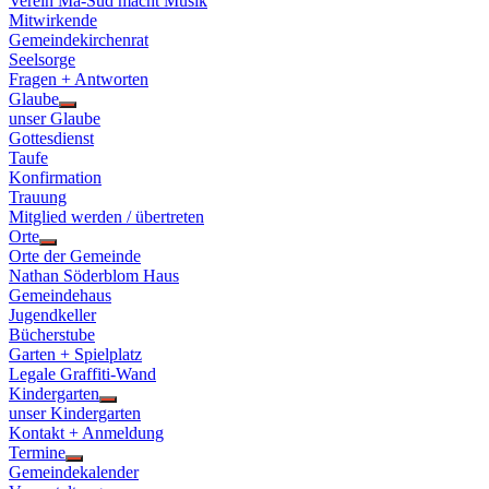
Verein Ma-Süd macht Musik
Mitwirkende
Gemeindekirchenrat
Seelsorge
Fragen + Antworten
Glaube
Show
unser Glaube
sub
Gottesdienst
menu
Taufe
Konfirmation
Trauung
Mitglied werden / übertreten
Orte
Show
Orte der Gemeinde
sub
Nathan Söderblom Haus
menu
Gemeindehaus
Jugendkeller
Bücherstube
Garten + Spielplatz
Legale Graffiti-Wand
Kindergarten
Show
unser Kindergarten
sub
Kontakt + Anmeldung
menu
Termine
Show
Gemeindekalender
sub