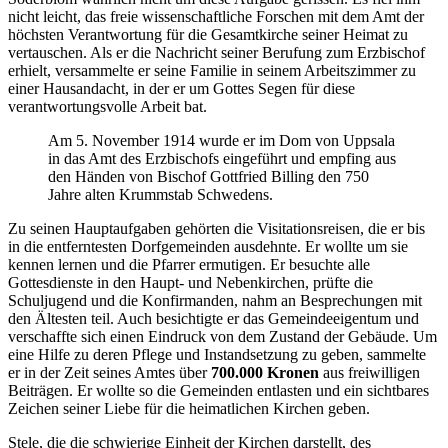
nicht leicht, das freie wissenschaftliche Forschen mit dem Amt der
höchsten Verantwortung für die Gesamtkirche seiner Heimat zu
vertauschen. Als er die Nachricht seiner Berufung zum Erzbischof
erhielt, versammelte er seine Familie in seinem Arbeitszimmer zu
einer Hausandacht, in der er um Gottes Segen für diese
verantwortungsvolle Arbeit bat.
Am 5. November 1914 wurde er im Dom von Uppsala
in das Amt des Erzbischofs eingeführt und empfing aus
den Händen von Bischof Gottfried Billing den 750
Jahre alten Krummstab Schwedens.
Zu seinen Hauptaufgaben gehörten die Visitationsreisen, die er bis
in die entferntesten Dorfgemeinden ausdehnte. Er wollte um sie
kennen lernen und die Pfarrer ermutigen. Er besuchte alle
Gottesdienste in den Haupt- und Nebenkirchen, prüfte die
Schuljugend und die Konfirmanden, nahm an Besprechungen mit
den Ältesten teil. Auch besichtigte er das Gemeindeeigentum und
verschaffte sich einen Eindruck von dem Zustand der Gebäude. Um
eine Hilfe zu deren Pflege und Instandsetzung zu geben, sammelte
er in der Zeit seines Amtes über
700.000 Kronen
aus freiwilligen
Beiträgen. Er wollte so die Gemeinden entlasten und ein sichtbares
Zeichen seiner Liebe für die heimatlichen Kirchen geben.
Stele, die die schwierige Einheit der Kirchen darstellt, des