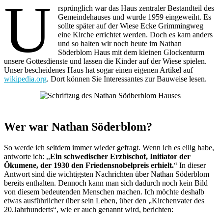
U
rsprünglich war das Haus zentraler Bestandteil des
Gemeindehauses und wurde 1959 eingeweiht. Es
sollte später auf der Wiese Ecke Grimmingweg
eine Kirche errichtet werden. Doch es kam anders
und so halten wir noch heute im Nathan
Söderblom Haus mit dem kleinen Glockenturm
unsere Gottesdienste und lassen die Kinder auf der Wiese spielen.
Unser bescheidenes Haus hat sogar einen eigenen Artikel auf
wikipedia.org
. Dort können Sie Interessantes zur Bauweise lesen.
Wer war Nathan Söderblom?
So werde ich seitdem immer wieder gefragt. Wenn ich es eilig habe,
antworte ich: ,,
Ein schwedischer Erzbischof, Initiator der
Ökumene, der 1930 den Friedensnobelpreis erhielt.
“ In dieser
Antwort sind die wichtigsten Nachrichten über Nathan Söderblom
bereits enthalten. Dennoch kann man sich dadurch noch kein Bild
von diesem bedeutenden Menschen machen. Ich möchte deshalb
etwas ausführlicher über sein Leben, über den „Kirchenvater des
20.Jahrhunderts“, wie er auch genannt wird, berichten: