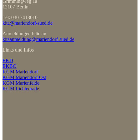
Grimmingweg 1a
12107 Berlin
Tel: 030 7413010
kita@mariendorf-sued.de
Anmeldungen bitte an
kitaanmeldung@mariendorf-sued.de
Links und Infos
EKD
EKBO
KGM Mariendorf
KGM Mariendorf Ost
KGM Marienfelde
KGM Lichtenrade