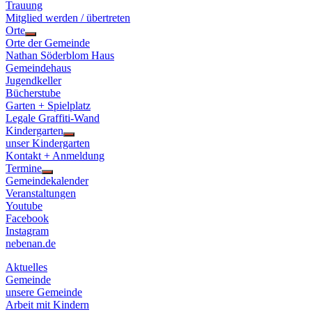
Trauung
Mitglied werden / übertreten
Orte
Show
Orte der Gemeinde
sub
Nathan Söderblom Haus
menu
Gemeindehaus
Jugendkeller
Bücherstube
Garten + Spielplatz
Legale Graffiti-Wand
Kindergarten
Show
unser Kindergarten
sub
Kontakt + Anmeldung
menu
Termine
Show
Gemeindekalender
sub
Veranstaltungen
menu
Youtube
Facebook
Instagram
nebenan.de
Aktuelles
Gemeinde
unsere Gemeinde
Arbeit mit Kindern