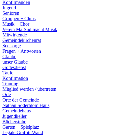
Konfirmanden
Jugend
Senioren
Gruppen + Clubs
Musik + Chor
Verein Ma-Süd macht Musik
Mitwirkende
Gemeindekirchenrat
Seelsorge
Fragen + Antworten
Glaube
unser Glaube
Gottesdienst
Taufe
Konfirmation
Trauung
Mitglied werden / übertreten
Orte
Orte der Gemeinde
Nathan Söderblom Haus
Gemeindehaus
Jugendkeller
Bücherstube
Garten + Spielplatz
Legale Graffiti-Wand