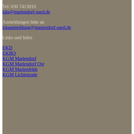
Tel: 030 7413010
kita@mariendorf-sued.de
Anmeldungen bitte an
kitaanmeldung@mariendorf-sued.de
Links und Infos
EKD
EKBO
KGM Mariendorf
KGM Mariendorf Ost
KGM Marienfelde
KGM Lichtenrade