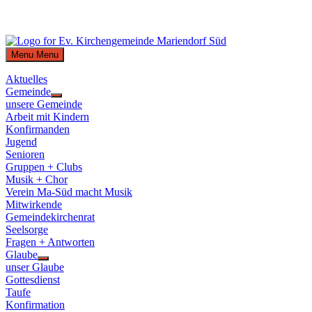
Skip
to
Menu
Menu
content
Aktuelles
Gemeinde
Show
unsere Gemeinde
sub
Arbeit mit Kindern
menu
Konfirmanden
Jugend
Senioren
Gruppen + Clubs
Musik + Chor
Verein Ma-Süd macht Musik
Mitwirkende
Gemeindekirchenrat
Seelsorge
Fragen + Antworten
Glaube
Show
unser Glaube
sub
Gottesdienst
menu
Taufe
Konfirmation