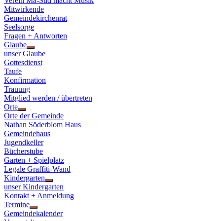
Verein Ma-Süd macht Musik
Mitwirkende
Gemeindekirchenrat
Seelsorge
Fragen + Antworten
Glaube
Show
unser Glaube
sub
Gottesdienst
menu
Taufe
Konfirmation
Trauung
Mitglied werden / übertreten
Orte
Show
Orte der Gemeinde
sub
Nathan Söderblom Haus
menu
Gemeindehaus
Jugendkeller
Bücherstube
Garten + Spielplatz
Legale Graffiti-Wand
Kindergarten
Show
unser Kindergarten
sub
Kontakt + Anmeldung
menu
Termine
Show
Gemeindekalender
sub