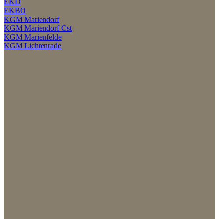
EKD
EKBO
KGM Mariendorf
KGM Mariendorf Ost
KGM Marienfelde
KGM Lichtenrade