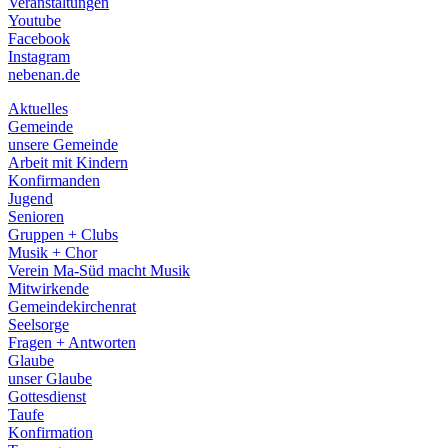
Veranstaltungen
menu
Youtube
Facebook
Instagram
nebenan.de
Aktuelles
Gemeinde
unsere Gemeinde
Arbeit mit Kindern
Konfirmanden
Jugend
Senioren
Gruppen + Clubs
Musik + Chor
Verein Ma-Süd macht Musik
Mitwirkende
Gemeindekirchenrat
Seelsorge
Fragen + Antworten
Glaube
unser Glaube
Gottesdienst
Taufe
Konfirmation