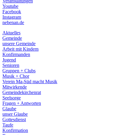
Veranstaltungen
menu
Youtube
Facebook
Instagram
nebenan.de
Aktuelles
Gemeinde
unsere Gemeinde
Arbeit mit Kindern
Konfirmanden
Jugend
Senioren
Gruppen + Clubs
Musik + Chor
Verein Ma-Süd macht Musik
Mitwirkende
Gemeindekirchenrat
Seelsorge
Fragen + Antworten
Glaube
unser Glaube
Gottesdienst
Taufe
Konfirmation