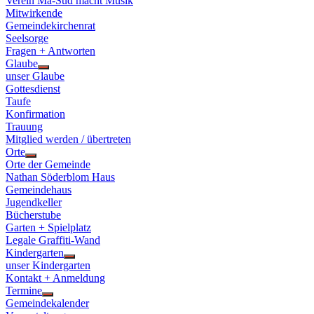
Verein Ma-Süd macht Musik
Mitwirkende
Gemeindekirchenrat
Seelsorge
Fragen + Antworten
Glaube
Show
unser Glaube
sub
Gottesdienst
menu
Taufe
Konfirmation
Trauung
Mitglied werden / übertreten
Orte
Show
Orte der Gemeinde
sub
Nathan Söderblom Haus
menu
Gemeindehaus
Jugendkeller
Bücherstube
Garten + Spielplatz
Legale Graffiti-Wand
Kindergarten
Show
unser Kindergarten
sub
Kontakt + Anmeldung
menu
Termine
Show
Gemeindekalender
sub