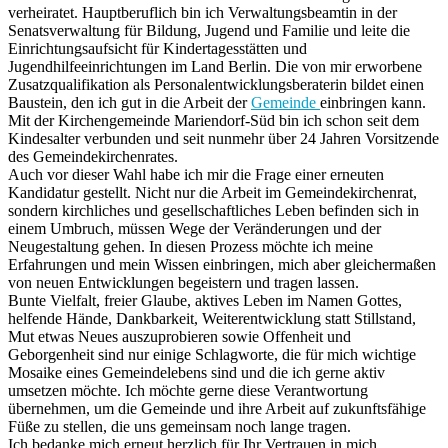
verheiratet. Hauptberuflich bin ich Verwaltungsbeamtin in der
Senatsverwaltung für Bildung, Jugend und Familie und leite die
Einrichtungsaufsicht für Kindertagesstätten und
Jugendhilfeeinrichtungen im Land Berlin. Die von mir erworbene
Zusatzqualifikation als Personalentwicklungsberaterin bildet einen
Baustein, den ich gut in die Arbeit der
Gemeinde
einbringen kann.
Mit der Kirchengemeinde Mariendorf-Süd bin ich schon seit dem
Kindesalter verbunden und seit nunmehr über 24 Jahren Vorsitzende
des Gemeindekirchenrates.
Auch vor dieser Wahl habe ich mir die Frage einer erneuten
Kandidatur gestellt. Nicht nur die Arbeit im Gemeindekirchenrat,
sondern kirchliches und gesellschaftliches Leben befinden sich in
einem Umbruch, müssen Wege der Veränderungen und der
Neugestaltung gehen. In diesen Prozess möchte ich meine
Erfahrungen und mein Wissen einbringen, mich aber gleichermaßen
von neuen Entwicklungen begeistern und tragen lassen.
Bunte Vielfalt, freier Glaube, aktives Leben im Namen Gottes,
helfende Hände, Dankbarkeit, Weiterentwicklung statt Stillstand,
Mut etwas Neues auszuprobieren sowie Offenheit und
Geborgenheit sind nur einige Schlagworte, die für mich wichtige
Mosaike eines Gemeindelebens sind und die ich gerne aktiv
umsetzen möchte. Ich möchte gerne diese Verantwortung
übernehmen, um die Gemeinde und ihre Arbeit auf zukunftsfähige
Füße zu stellen, die uns gemeinsam noch lange tragen.
Ich bedanke mich erneut herzlich für Ihr Vertrauen in mich.