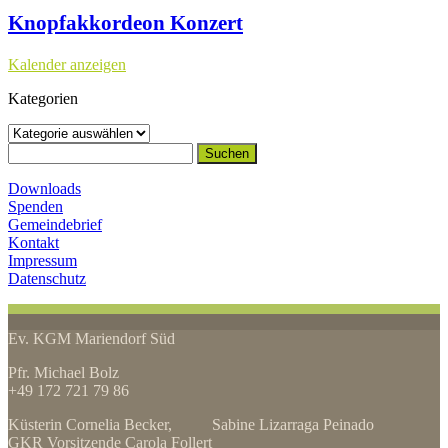
Knopfakkordeon Konzert
Kalender anzeigen
Kategorien
Kategorien
Suchen
nach:
Downloads
Spenden
Gemeindebrief
Kontakt
Impressum
Datenschutz
Ev. KGM Mariendorf Süd
Pfr. Michael Bolz
+49 172 721 79 86
Küsterin Cornelia Becker, Sabine Lizarraga Peinado
GKR Vorsitzende Carola Follert