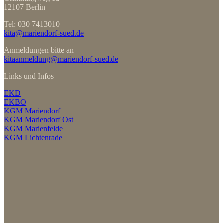
12107 Berlin
Tel: 030 7413010
kita@mariendorf-sued.de
Anmeldungen bitte an
kitaanmeldung@mariendorf-sued.de
Links und Infos
EKD
EKBO
KGM Mariendorf
KGM Mariendorf Ost
KGM Marienfelde
KGM Lichtenrade