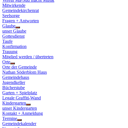
Verein Ma-Süd macht Musik
Mitwirkende
Gemeindekirchenrat
Seelsorge
Fragen + Antworten
Glaube
Show
unser Glaube
sub
Gottesdienst
menu
Taufe
Konfirmation
Trauung
Mitglied werden / übertreten
Orte
Show
Orte der Gemeinde
sub
Nathan Söderblom Haus
menu
Gemeindehaus
Jugendkeller
Bücherstube
Garten + Spielplatz
Legale Graffiti-Wand
Kindergarten
Show
unser Kindergarten
sub
Kontakt + Anmeldung
menu
Termine
Show
Gemeindekalender
sub