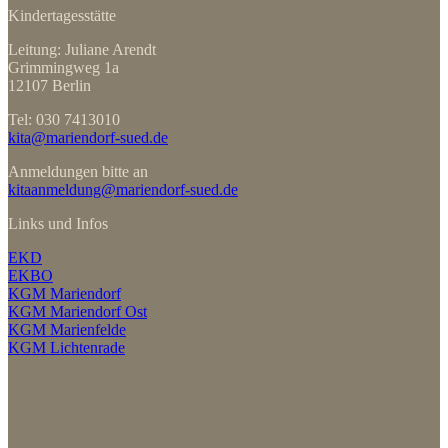
Kindertagesstätte
Leitung: Juliane Arendt
Grimmingweg 1a
12107 Berlin
Tel: 030 7413010
kita@mariendorf-sued.de
Anmeldungen bitte an
kitaanmeldung@mariendorf-sued.de
Links und Infos
EKD
EKBO
KGM Mariendorf
KGM Mariendorf Ost
KGM Marienfelde
KGM Lichtenrade