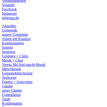
Veranstaltungen
menu
Youtube
Facebook
Instagram
nebenan.de
Aktuelles
Gemeinde
unsere Gemeinde
Arbeit mit Kindern
Konfirmanden
Jugend
Senioren
Gruppen + Clubs
Musik + Chor
Verein Ma-Süd macht Musik
Mitwirkende
Gemeindekirchenrat
Seelsorge
Fragen + Antworten
Glaube
unser Glaube
Gottesdienst
Taufe
Konfirmation