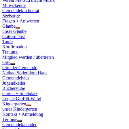
Verein Ma-Süd macht Musik
Mitwirkende
Gemeindekirchenrat
Seelsorge
Fragen + Antworten
Glaube
Show
unser Glaube
sub
Gottesdienst
menu
Taufe
Konfirmation
Trauung
Mitglied werden / übertreten
Orte
Show
Orte der Gemeinde
sub
Nathan Söderblom Haus
menu
Gemeindehaus
Jugendkeller
Bücherstube
Garten + Spielplatz
Legale Graffiti-Wand
Kindergarten
Show
unser Kindergarten
sub
Kontakt + Anmeldung
menu
Termine
Show
Gemeindekalender
sub