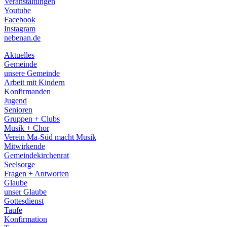
Veranstaltungen
menu
Youtube
Facebook
Instagram
nebenan.de
Aktuelles
Gemeinde
unsere Gemeinde
Arbeit mit Kindern
Konfirmanden
Jugend
Senioren
Gruppen + Clubs
Musik + Chor
Verein Ma-Süd macht Musik
Mitwirkende
Gemeindekirchenrat
Seelsorge
Fragen + Antworten
Glaube
unser Glaube
Gottesdienst
Taufe
Konfirmation