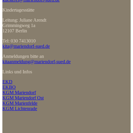
Kindertagesstätte
Leitung: Juliane Arendt
Grimmingweg 1a
12107 Berlin
Tel: 030 7413010
kita@mariendorf-sued.de
Anmeldungen bitte an
kitaanmeldung@mariendorf-sued.de
Links und Infos
EKD
EKBO
KGM Mariendorf
KGM Mariendorf Ost
KGM Marienfelde
KGM Lichtenrade