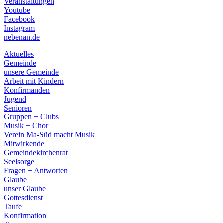
Veranstaltungen
menu
Youtube
Facebook
Instagram
nebenan.de
Aktuelles
Gemeinde
unsere Gemeinde
Arbeit mit Kindern
Konfirmanden
Jugend
Senioren
Gruppen + Clubs
Musik + Chor
Verein Ma-Süd macht Musik
Mitwirkende
Gemeindekirchenrat
Seelsorge
Fragen + Antworten
Glaube
unser Glaube
Gottesdienst
Taufe
Konfirmation