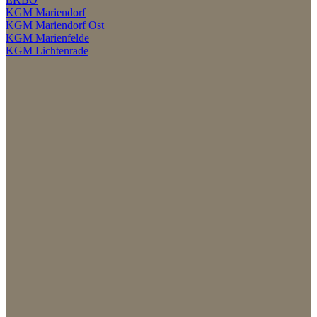
KGM Mariendorf
KGM Mariendorf Ost
KGM Marienfelde
KGM Lichtenrade