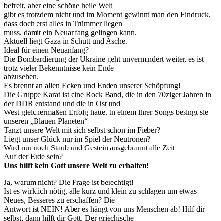
befreit, aber eine schöne heile Welt
gibt es trotzdem nicht und im Moment gewinnt man den Eindruck,
dass doch erst alles in Trümmer liegen
muss, damit ein Neuanfang gelingen kann.
Aktuell liegt Gaza in Schutt und Asche.
Ideal für einen Neuanfang?
Die Bombardierung der Ukraine geht unvermindert weiter, es ist
trotz vieler Bekenntnisse kein Ende
abzusehen.
Es brennt an allen Ecken und Enden unserer Schöpfung!
Die Gruppe Karat ist eine Rock Band, die in den 70ziger Jahren in
der DDR entstand und die in Ost und
West gleichermaßen Erfolg hatte. In einem ihrer Songs besingt sie
unseren „Blauen Planeten“
Tanzt unsere Welt mit sich selbst schon im Fieber?
Liegt unser Glück nur im Spiel der Neutronen?
Wird nur noch Staub und Gestein ausgebrannt alle Zeit
Auf der Erde sein?
Uns hilft kein Gott unsere Welt zu erhalten!
Ja, warum nicht? Die Frage ist berechtigt!
Ist es wirklich nötig, alle kurz und klein zu schlagen um etwas
Neues, Besseres zu erschaffen? Die
Antwort ist NEIN! Aber es hängt von uns Menschen ab! Hilf dir
selbst, dann hilft dir Gott. Der griechische