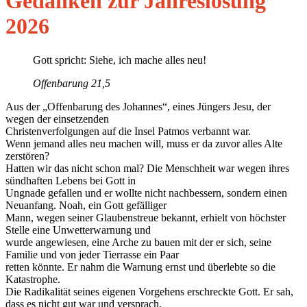
Gedanken zur Jahreslosung
2026
Gott spricht: Siehe, ich mache alles neu!
Offenbarung 21,5
Aus der „Offenbarung des Johannes“, eines Jüngers Jesu, der
wegen der einsetzenden
Christenverfolgungen auf die Insel Patmos verbannt war.
Wenn jemand alles neu machen will, muss er da zuvor alles Alte
zerstören?
Hatten wir das nicht schon mal? Die Menschheit war wegen ihres
sündhaften Lebens bei Gott in
Ungnade gefallen und er wollte nicht nachbessern, sondern einen
Neuanfang. Noah, ein Gott gefälliger
Mann, wegen seiner Glaubenstreue bekannt, erhielt von höchster
Stelle eine Unwetterwarnung und
wurde angewiesen, eine Arche zu bauen mit der er sich, seine
Familie und von jeder Tierrasse ein Paar
retten könnte. Er nahm die Warnung ernst und überlebte so die
Katastrophe.
Die Radikalität seines eigenen Vorgehens erschreckte Gott. Er sah,
dass es nicht gut war und versprach,