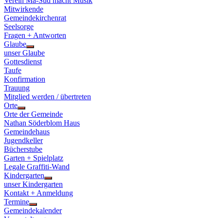
Verein Ma-Süd macht Musik
Mitwirkende
Gemeindekirchenrat
Seelsorge
Fragen + Antworten
Glaube
Show
unser Glaube
sub
Gottesdienst
menu
Taufe
Konfirmation
Trauung
Mitglied werden / übertreten
Orte
Show
Orte der Gemeinde
sub
Nathan Söderblom Haus
menu
Gemeindehaus
Jugendkeller
Bücherstube
Garten + Spielplatz
Legale Graffiti-Wand
Kindergarten
Show
unser Kindergarten
sub
Kontakt + Anmeldung
menu
Termine
Show
Gemeindekalender
sub