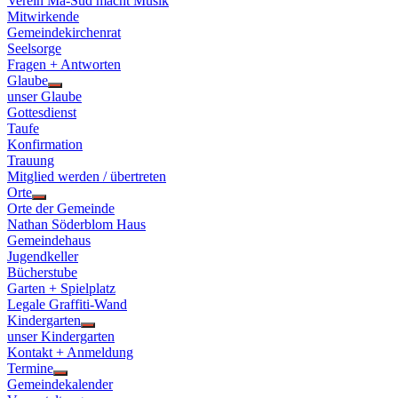
Verein Ma-Süd macht Musik
Mitwirkende
Gemeindekirchenrat
Seelsorge
Fragen + Antworten
Glaube
Show
unser Glaube
sub
Gottesdienst
menu
Taufe
Konfirmation
Trauung
Mitglied werden / übertreten
Orte
Show
Orte der Gemeinde
sub
Nathan Söderblom Haus
menu
Gemeindehaus
Jugendkeller
Bücherstube
Garten + Spielplatz
Legale Graffiti-Wand
Kindergarten
Show
unser Kindergarten
sub
Kontakt + Anmeldung
menu
Termine
Show
Gemeindekalender
sub