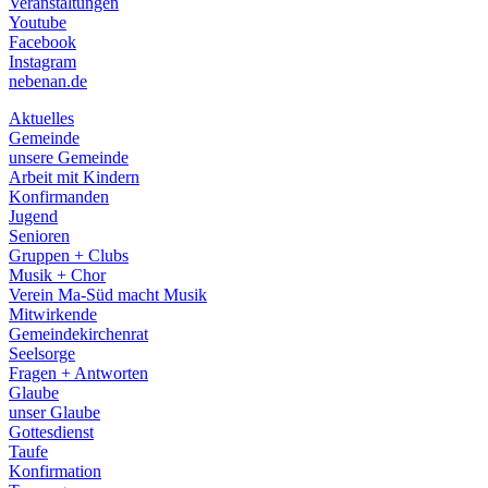
Veranstaltungen
menu
Youtube
Facebook
Instagram
nebenan.de
Aktuelles
Gemeinde
unsere Gemeinde
Arbeit mit Kindern
Konfirmanden
Jugend
Senioren
Gruppen + Clubs
Musik + Chor
Verein Ma-Süd macht Musik
Mitwirkende
Gemeindekirchenrat
Seelsorge
Fragen + Antworten
Glaube
unser Glaube
Gottesdienst
Taufe
Konfirmation