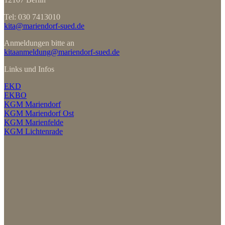
Tel: 030 7413010
kita@mariendorf-sued.de
Anmeldungen bitte an
kitaanmeldung@mariendorf-sued.de
Links und Infos
EKD
EKBO
KGM Mariendorf
KGM Mariendorf Ost
KGM Marienfelde
KGM Lichtenrade