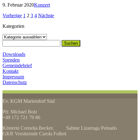
9. Februar 2020
Konzert
Seitennummerierung
Vorherige
1
2
3
4
Nächste
der
Kategorien
Beiträge
Kategorien
Suchen
nach:
Downloads
Spenden
Gemeindebrief
Kontakt
Impressum
Datenschutz
Ev. KGM Mariendorf Süd
Pfr. Michael Bolz
+49 172 721 79 86
Küsterin Cornelia Becker, Sabine Lizarraga Peinado
GKR Vorsitzende Carola Follert