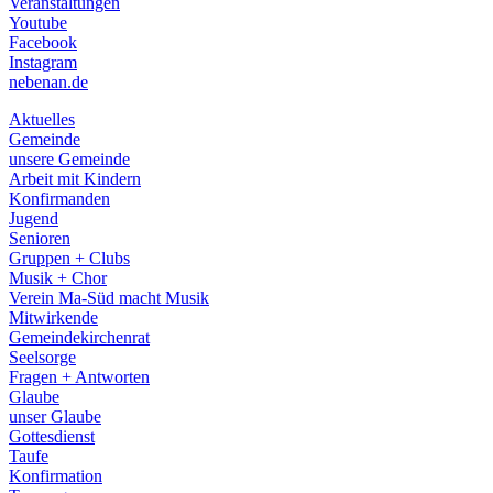
Veranstaltungen
menu
Youtube
Facebook
Instagram
nebenan.de
Aktuelles
Gemeinde
unsere Gemeinde
Arbeit mit Kindern
Konfirmanden
Jugend
Senioren
Gruppen + Clubs
Musik + Chor
Verein Ma-Süd macht Musik
Mitwirkende
Gemeindekirchenrat
Seelsorge
Fragen + Antworten
Glaube
unser Glaube
Gottesdienst
Taufe
Konfirmation