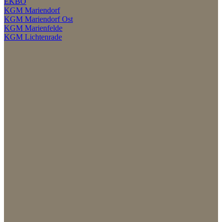
EKBO
KGM Mariendorf
KGM Mariendorf Ost
KGM Marienfelde
KGM Lichtenrade