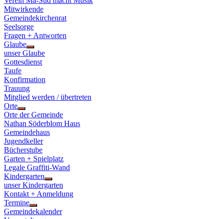
Verein Ma-Süd macht Musik
Mitwirkende
Gemeindekirchenrat
Seelsorge
Fragen + Antworten
Glaube
Show
unser Glaube
sub
Gottesdienst
menu
Taufe
Konfirmation
Trauung
Mitglied werden / übertreten
Orte
Show
Orte der Gemeinde
sub
Nathan Söderblom Haus
menu
Gemeindehaus
Jugendkeller
Bücherstube
Garten + Spielplatz
Legale Graffiti-Wand
Kindergarten
Show
unser Kindergarten
sub
Kontakt + Anmeldung
menu
Termine
Show
Gemeindekalender
sub