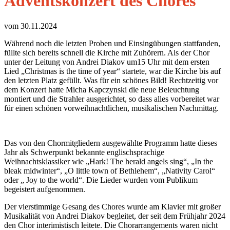
Adventskonzert des Chores
vom 30.11.2024
Während noch die letzten Proben und Einsingübungen stattfanden,
füllte sich bereits schnell die Kirche mit Zuhörern. Als der Chor
unter der Leitung von Andrei Diakov um15 Uhr mit dem ersten
Lied „Christmas is the time of year“ startete, war die Kirche bis auf
den letzten Platz gefüllt. Was für ein schönes Bild! Rechtzeitig vor
dem Konzert hatte Micha Kapczynski die neue Beleuchtung
montiert und die Strahler ausgerichtet, so dass alles vorbereitet war
für einen schönen vorweihnachtlichen, musikalischen Nachmittag.
Das von den Chormitgliedern ausgewählte Programm hatte dieses
Jahr als Schwerpunkt bekannte englischsprachige
Weihnachtsklassiker wie „Hark! The herald angels sing“, „In the
bleak midwinter“, „O little town of Bethlehem“, „Nativity Carol“
oder „ Joy to the world“. Die Lieder wurden vom Publikum
begeistert aufgenommen.
Der vierstimmige Gesang des Chores wurde am Klavier mit großer
Musikalität von Andrei Diakov begleitet, der seit dem Frühjahr 2024
den Chor interimistisch leitete. Die Chorarrangements waren nicht