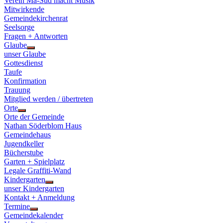
Verein Ma-Süd macht Musik
Mitwirkende
Gemeindekirchenrat
Seelsorge
Fragen + Antworten
Glaube
Show
unser Glaube
sub
Gottesdienst
menu
Taufe
Konfirmation
Trauung
Mitglied werden / übertreten
Orte
Show
Orte der Gemeinde
sub
Nathan Söderblom Haus
menu
Gemeindehaus
Jugendkeller
Bücherstube
Garten + Spielplatz
Legale Graffiti-Wand
Kindergarten
Show
unser Kindergarten
sub
Kontakt + Anmeldung
menu
Termine
Show
Gemeindekalender
sub