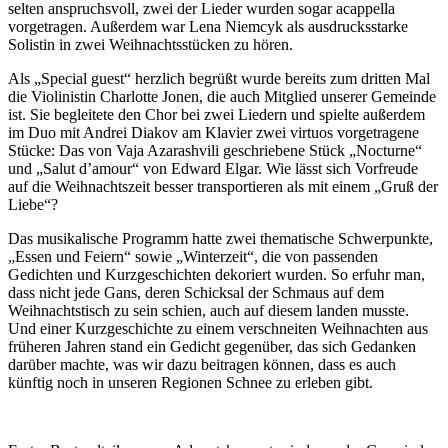
selten anspruchsvoll, zwei der Lieder wurden sogar acappella
vorgetragen. Außerdem war Lena Niemcyk als ausdrucksstarke
Solistin in zwei Weihnachtsstücken zu hören.
Als „Special guest“ herzlich begrüßt wurde bereits zum dritten Mal
die Violinistin Charlotte Jonen, die auch Mitglied unserer Gemeinde
ist. Sie begleitete den Chor bei zwei Liedern und spielte außerdem
im Duo mit Andrei Diakov am Klavier zwei virtuos vorgetragene
Stücke: Das von Vaja Azarashvili geschriebene Stück „Nocturne“
und „Salut d’amour“ von Edward Elgar. Wie lässt sich Vorfreude
auf die Weihnachtszeit besser transportieren als mit einem „Gruß der
Liebe“?
Das musikalische Programm hatte zwei thematische Schwerpunkte,
„Essen und Feiern“ sowie „Winterzeit“, die von passenden
Gedichten und Kurzgeschichten dekoriert wurden. So erfuhr man,
dass nicht jede Gans, deren Schicksal der Schmaus auf dem
Weihnachtstisch zu sein schien, auch auf diesem landen musste.
Und einer Kurzgeschichte zu einem verschneiten Weihnachten aus
früheren Jahren stand ein Gedicht gegenüber, das sich Gedanken
darüber machte, was wir dazu beitragen können, dass es auch
künftig noch in unseren Regionen Schnee zu erleben gibt.