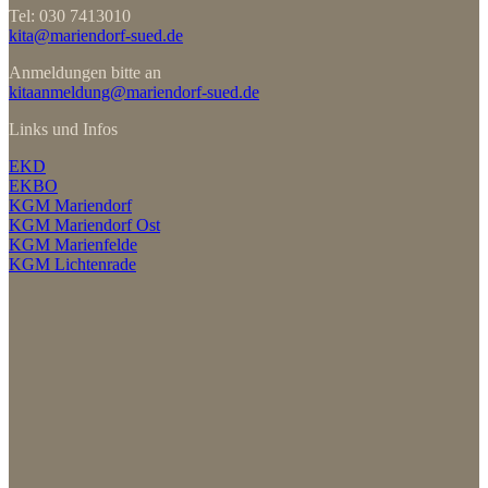
Tel: 030 7413010
kita@mariendorf-sued.de
Anmeldungen bitte an
kitaanmeldung@mariendorf-sued.de
Links und Infos
EKD
EKBO
KGM Mariendorf
KGM Mariendorf Ost
KGM Marienfelde
KGM Lichtenrade