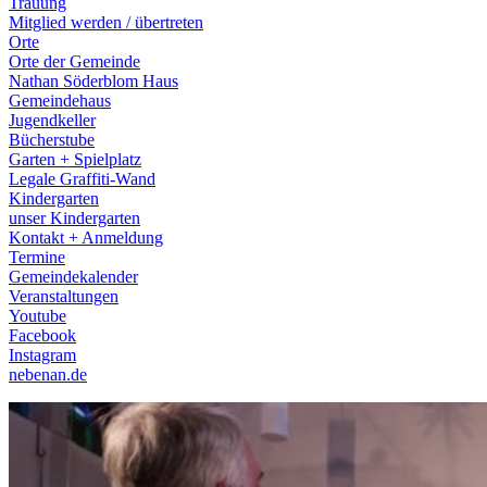
Trauung
Mitglied werden / übertreten
Orte
Orte der Gemeinde
Nathan Söderblom Haus
Gemeindehaus
Jugendkeller
Bücherstube
Garten + Spielplatz
Legale Graffiti-Wand
Kindergarten
unser Kindergarten
Kontakt + Anmeldung
Termine
Gemeindekalender
Veranstaltungen
Youtube
Facebook
Instagram
nebenan.de