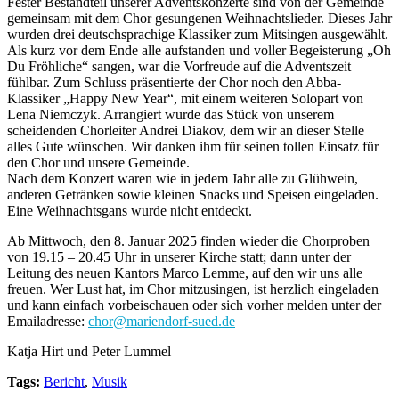
Fester Bestandteil unserer Adventskonzerte sind von der Gemeinde
gemeinsam mit dem Chor gesungenen Weihnachtslieder. Dieses Jahr
wurden drei deutschsprachige Klassiker zum Mitsingen ausgewählt.
Als kurz vor dem Ende alle aufstanden und voller Begeisterung „Oh
Du Fröhliche“ sangen, war die Vorfreude auf die Adventszeit
fühlbar. Zum Schluss präsentierte der Chor noch den Abba-
Klassiker „Happy New Year“, mit einem weiteren Solopart von
Lena Niemczyk. Arrangiert wurde das Stück von unserem
scheidenden Chorleiter Andrei Diakov, dem wir an dieser Stelle
alles Gute wünschen. Wir danken ihm für seinen tollen Einsatz für
den Chor und unsere Gemeinde.
Nach dem Konzert waren wie in jedem Jahr alle zu Glühwein,
anderen Getränken sowie kleinen Snacks und Speisen eingeladen.
Eine Weihnachtsgans wurde nicht entdeckt.
Ab Mittwoch, den 8. Januar 2025 finden wieder die Chorproben
von 19.15 – 20.45 Uhr in unserer Kirche statt; dann unter der
Leitung des neuen Kantors Marco Lemme, auf den wir uns alle
freuen. Wer Lust hat, im Chor mitzusingen, ist herzlich eingeladen
und kann einfach vorbeischauen oder sich vorher melden unter der
Emailadresse:
chor@mariendorf-sued.de
Katja Hirt und Peter Lummel
Tags:
Bericht
,
Musik