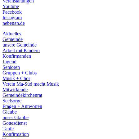
Veranstaltungen
menu
Youtube
Facebook
Instagram
nebenan.de
Aktuelles
Gemeinde
unsere Gemeinde
Arbeit mit Kindern
Konfirmanden
Jugend
Senioren
Gruppen + Clubs
Musik + Chor
Verein Ma-Süd macht Musik
Mitwirkende
Gemeindekirchenrat
Seelsorge
Fragen + Antworten
Glaube
unser Glaube
Gottesdienst
Taufe
Konfirmation