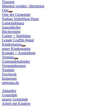
Trauung
Mitglied werden / übertreten
Orte
Show
Orte der Gemeinde
sub
Nathan Söderblom Haus
menu
Gemeindehaus
Jugendkeller
Bücherstube
Garten + Spielplatz
Legale Graffiti-Wand
Kindergarten
Show
unser Kindergarten
sub
Kontakt + Anmeldung
menu
Termine
Show
Gemeindekalender
sub
Veranstaltungen
menu
Youtube
Facebook
Instagram
nebenan.de
Aktuelles
Gemeinde
unsere Gemeinde
Arbeit mit Kindern