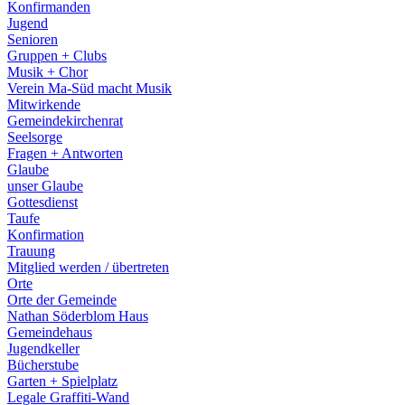
Konfirmanden
Jugend
Senioren
Gruppen + Clubs
Musik + Chor
Verein Ma-Süd macht Musik
Mitwirkende
Gemeindekirchenrat
Seelsorge
Fragen + Antworten
Glaube
unser Glaube
Gottesdienst
Taufe
Konfirmation
Trauung
Mitglied werden / übertreten
Orte
Orte der Gemeinde
Nathan Söderblom Haus
Gemeindehaus
Jugendkeller
Bücherstube
Garten + Spielplatz
Legale Graffiti-Wand