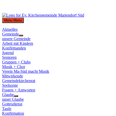
Skip
to
Menu
Menu
content
Aktuelles
Gemeinde
Show
unsere Gemeinde
sub
Arbeit mit Kindern
menu
Konfirmanden
Jugend
Senioren
Gruppen + Clubs
Musik + Chor
Verein Ma-Süd macht Musik
Mitwirkende
Gemeindekirchenrat
Seelsorge
Fragen + Antworten
Glaube
Show
unser Glaube
sub
Gottesdienst
menu
Taufe
Konfirmation