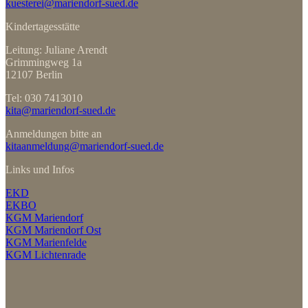
kuesterei@mariendorf-sued.de
Kindertagesstätte
Leitung: Juliane Arendt
Grimmingweg 1a
12107 Berlin
Tel: 030 7413010
kita@mariendorf-sued.de
Anmeldungen bitte an
kitaanmeldung@mariendorf-sued.de
Links und Infos
EKD
EKBO
KGM Mariendorf
KGM Mariendorf Ost
KGM Marienfelde
KGM Lichtenrade