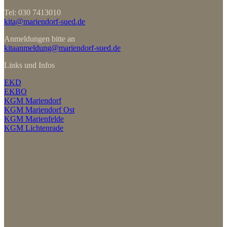
Tel: 030 7413010
kita@mariendorf-sued.de
Anmeldungen bitte an
kitaanmeldung@mariendorf-sued.de
Links und Infos
EKD
EKBO
KGM Mariendorf
KGM Mariendorf Ost
KGM Marienfelde
KGM Lichtenrade