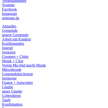
Veranstaltungen
menu
Youtube
Facebook
Instagram
nebenan.de
Aktuelles
Gemeinde
unsere Gemeinde
Arbeit mit Kindern
Konfirmanden
Jugend
Senioren
Gruppen + Clubs
Musik + Chor
Verein Ma-Süd macht Musik
Mitwirkende
Gemeindekirchenrat
Seelsorge
Fragen + Antworten
Glaube
unser Glaube
Gottesdienst
Taufe
Konfirmation