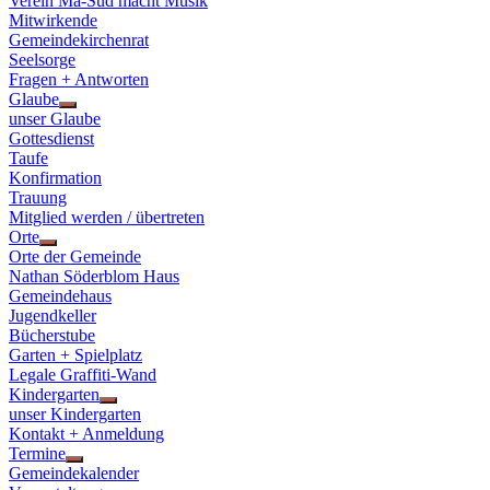
Verein Ma-Süd macht Musik
Mitwirkende
Gemeindekirchenrat
Seelsorge
Fragen + Antworten
Glaube
Show
unser Glaube
sub
Gottesdienst
menu
Taufe
Konfirmation
Trauung
Mitglied werden / übertreten
Orte
Show
Orte der Gemeinde
sub
Nathan Söderblom Haus
menu
Gemeindehaus
Jugendkeller
Bücherstube
Garten + Spielplatz
Legale Graffiti-Wand
Kindergarten
Show
unser Kindergarten
sub
Kontakt + Anmeldung
menu
Termine
Show
Gemeindekalender
sub