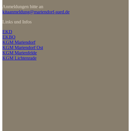
Anmeldungen bitte an
kitaanmeldung@mariendorf-sued.de
Links und Infos
EKD
EKBO
KGM Mariendorf
KGM Mariendorf Ost
KGM Marienfelde
KGM Lichtenrade