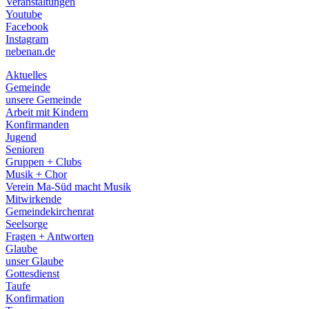
Veranstaltungen
menu
Youtube
Facebook
Instagram
nebenan.de
Aktuelles
Gemeinde
unsere Gemeinde
Arbeit mit Kindern
Konfirmanden
Jugend
Senioren
Gruppen + Clubs
Musik + Chor
Verein Ma-Süd macht Musik
Mitwirkende
Gemeindekirchenrat
Seelsorge
Fragen + Antworten
Glaube
unser Glaube
Gottesdienst
Taufe
Konfirmation