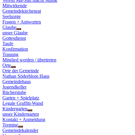
Verein Ma-Süd macht Musik
Mitwirkende
Gemeindekirchenrat
Seelsorge
Fragen + Antworten
Glaube
Show
unser Glaube
sub
Gottesdienst
menu
Taufe
Konfirmation
Trauung
Mitglied werden / übertreten
Orte
Show
Orte der Gemeinde
sub
Nathan Söderblom Haus
menu
Gemeindehaus
Jugendkeller
Bücherstube
Garten + Spielplatz
Legale Graffiti-Wand
Kindergarten
Show
unser Kindergarten
sub
Kontakt + Anmeldung
menu
Termine
Show
Gemeindekalender
sub