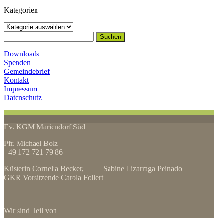
Kategorien
Kategorien
Suchen
nach:
Downloads
Spenden
Gemeindebrief
Kontakt
Impressum
Datenschutz
Ev. KGM Mariendorf Süd
Pfr. Michael Bolz
+49 172 721 79 86
Küsterin Cornelia Becker, Sabine Lizarraga Peinado
GKR Vorsitzende Carola Follert
Wir sind Teil von