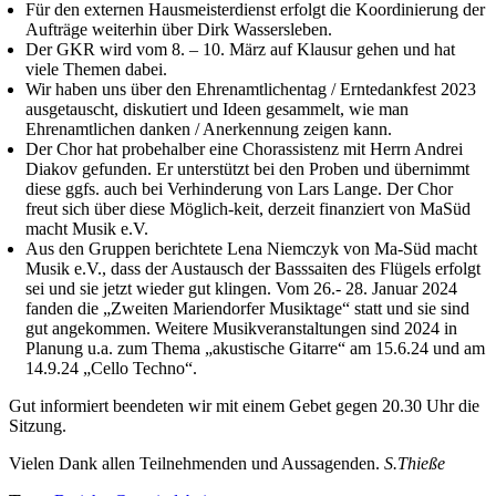
Für den externen Hausmeisterdienst erfolgt die Koordinierung der
Aufträge weiterhin über Dirk Wassersleben.
Der GKR wird vom 8. – 10. März auf Klausur gehen und hat
viele Themen dabei.
Wir haben uns über den Ehrenamtlichentag / Erntedankfest 2023
ausgetauscht, diskutiert und Ideen gesammelt, wie man
Ehrenamtlichen danken / Anerkennung zeigen kann.
Der Chor hat probehalber eine Chorassistenz mit Herrn Andrei
Diakov gefunden. Er unterstützt bei den Proben und übernimmt
diese ggfs. auch bei Verhinderung von Lars Lange. Der Chor
freut sich über diese Möglich-keit, derzeit finanziert von MaSüd
macht Musik e.V.
Aus den Gruppen berichtete Lena Niemczyk von Ma-Süd macht
Musik e.V., dass der Austausch der Basssaiten des Flügels erfolgt
sei und sie jetzt wieder gut klingen. Vom 26.- 28. Januar 2024
fanden die „Zweiten Mariendorfer Musiktage“ statt und sie sind
gut angekommen. Weitere Musikveranstaltungen sind 2024 in
Planung u.a. zum Thema „akustische Gitarre“ am 15.6.24 und am
14.9.24 „Cello Techno“.
Gut informiert beendeten wir mit einem Gebet gegen 20.30 Uhr die
Sitzung.
Vielen Dank allen Teilnehmenden und Aussagenden.
S.Thieße