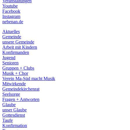
Veranstaltungen
menu
Youtube
Facebook
Instagram
nebenan.de
Aktuelles
Gemeinde
unsere Gemeinde
Arbeit mit Kindern
Konfirmanden
Jugend
Senioren
Gruppen + Clubs
Musik + Chor
Verein Ma-Süd macht Musik
Mitwirkende
Gemeindekirchenrat
Seelsorge
Fragen + Antworten
Glaube
unser Glaube
Gottesdienst
Taufe
Konfirmation