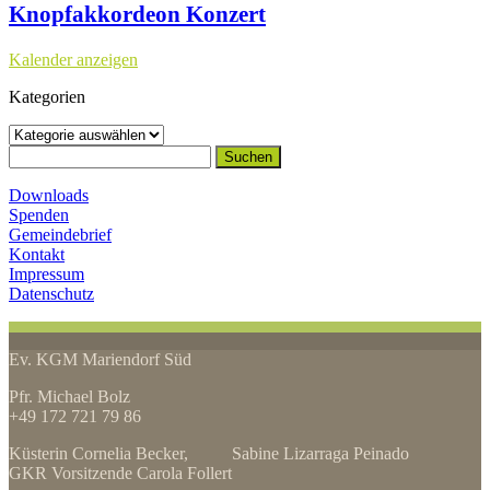
Knopfakkordeon Konzert
Kalender anzeigen
Kategorien
Kategorien
Suchen
nach:
Downloads
Spenden
Gemeindebrief
Kontakt
Impressum
Datenschutz
Ev. KGM Mariendorf Süd
Pfr. Michael Bolz
+49 172 721 79 86
Küsterin Cornelia Becker, Sabine Lizarraga Peinado
GKR Vorsitzende Carola Follert