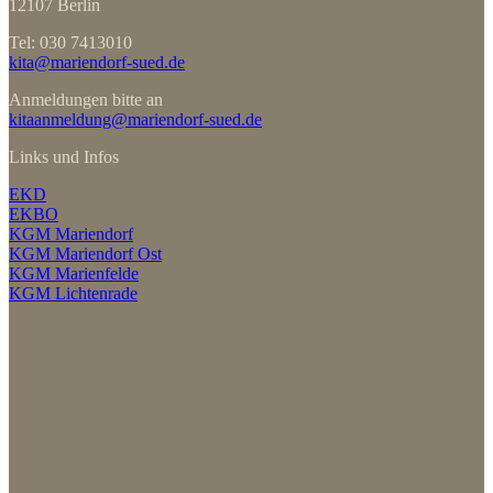
12107 Berlin
Tel: 030 7413010
kita@mariendorf-sued.de
Anmeldungen bitte an
kitaanmeldung@mariendorf-sued.de
Links und Infos
EKD
EKBO
KGM Mariendorf
KGM Mariendorf Ost
KGM Marienfelde
KGM Lichtenrade