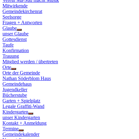
Verein Ma-Süd macht Musik
Mitwirkende
Gemeindekirchenrat
Seelsorge
Fragen + Antworten
Glaube
Show
unser Glaube
sub
Gottesdienst
menu
Taufe
Konfirmation
Trauung
Mitglied werden / übertreten
Orte
Show
Orte der Gemeinde
sub
Nathan Söderblom Haus
menu
Gemeindehaus
Jugendkeller
Bücherstube
Garten + Spielplatz
Legale Graffiti-Wand
Kindergarten
Show
unser Kindergarten
sub
Kontakt + Anmeldung
menu
Termine
Show
Gemeindekalender
sub