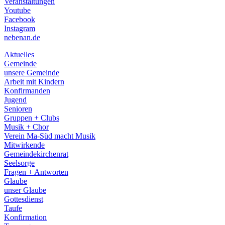
Veranstaltungen
menu
Youtube
Facebook
Instagram
nebenan.de
Aktuelles
Gemeinde
unsere Gemeinde
Arbeit mit Kindern
Konfirmanden
Jugend
Senioren
Gruppen + Clubs
Musik + Chor
Verein Ma-Süd macht Musik
Mitwirkende
Gemeindekirchenrat
Seelsorge
Fragen + Antworten
Glaube
unser Glaube
Gottesdienst
Taufe
Konfirmation