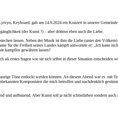
Lytvyn, Keyboard, gab am 14.9.2024 ein Konzert in unserer Gemeinde
gänglichkeit (der Kunst ?) – aber drittens eben auch die Liebe.
stechen lassen. Neben der Musik ist ihm die Liebe (unter den Völkern) 
ne für die Freiheit seines Landes kämpft antwortete er: „Ich kann nicht
n sie kampflos gewähren lassen?
ten sich als erstes fragen wie sie sich selbst in dieser Situa
 traurige Töne entlockt werden können. An diesem Abend war es mit T
nbekannten Komponisten die mich betroffen und nachdenklich gestimm
nd und aufbauend. Aber Kunst soll ja nicht schönfärben sondern auch a