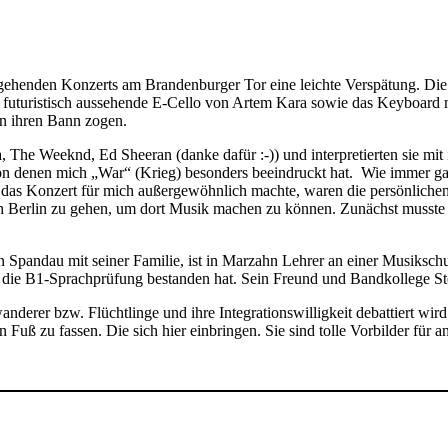
rgehenden Konzerts am Brandenburger Tor eine leichte Verspätung. Die
 das futuristisch aussehende E-Cello von Artem Kara sowie das Keyboa
 in ihren Bann zogen.
The Weeknd, Ed Sheeran (danke dafür :-)) und interpretierten sie mit 
 denen mich „War“ (Krieg) besonders beeindruckt hat. Wie immer gab 
 das Konzert für mich außergewöhnlich machte, waren die persönliche
 Berlin zu gehen, um dort Musik machen zu können. Zunächst musste d
 in Spandau mit seiner Familie, ist in Marzahn Lehrer an einer Musikschu
n die B1-Sprachprüfung bestanden hat. Sein Freund und Bandkollege S
erer bzw. Flüchtlinge und ihre Integrationswilligkeit debattiert wird. 
 Fuß zu fassen. Die sich hier einbringen. Sie sind tolle Vorbilder für an