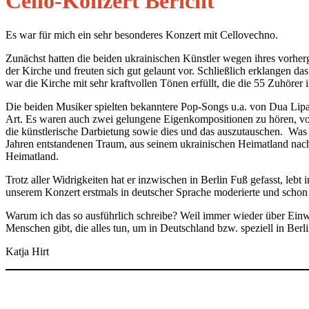
Cello-Konzert Bericht
Es war für mich ein sehr besonderes Konzert mit Cellovechno.
Zunächst hatten die beiden ukrainischen Künstler wegen ihres vorhe
der Kirche und freuten sich gut gelaunt vor. Schließlich erklangen
war die Kirche mit sehr kraftvollen Tönen erfüllt, die die 55 Zuhörer
Die beiden Musiker spielten bekanntere Pop-Songs u.a. von Dua Lipa, 
Art. Es waren auch zwei gelungene Eigenkompositionen zu hören, von
die künstlerische Darbietung sowie dies und das auszutauschen. Was
Jahren entstandenen Traum, aus seinem ukrainischen Heimatland nach
Heimatland.
Trotz aller Widrigkeiten hat er inzwischen in Berlin Fuß gefasst, lebt
unserem Konzert erstmals in deutscher Sprache moderierte und scho
Warum ich das so ausführlich schreibe? Weil immer wieder über Einwand
Menschen gibt, die alles tun, um in Deutschland bzw. speziell in Berlin
Katja Hirt