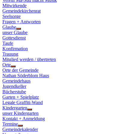
Verein Ma-Süd macht Musik
Mitwirkende
Gemeindekirchenrat
Seelsorge
Fragen + Antworten
Glaube
Show
unser Glaube
sub
Gottesdienst
menu
Taufe
Konfirmation
Trauung
Mitglied werden / übertreten
Orte
Show
Orte der Gemeinde
sub
Nathan Söderblom Haus
menu
Gemeindehaus
Jugendkeller
Bücherstube
Garten + Spielplatz
Legale Graffiti-Wand
Kindergarten
Show
unser Kindergarten
sub
Kontakt + Anmeldung
menu
Termine
Show
Gemeindekalender
sub