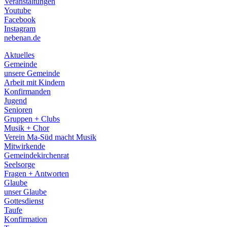
Veranstaltungen
menu
Youtube
Facebook
Instagram
nebenan.de
Aktuelles
Gemeinde
unsere Gemeinde
Arbeit mit Kindern
Konfirmanden
Jugend
Senioren
Gruppen + Clubs
Musik + Chor
Verein Ma-Süd macht Musik
Mitwirkende
Gemeindekirchenrat
Seelsorge
Fragen + Antworten
Glaube
unser Glaube
Gottesdienst
Taufe
Konfirmation