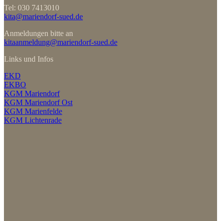
Tel: 030 7413010
kita@mariendorf-sued.de
Anmeldungen bitte an
kitaanmeldung@mariendorf-sued.de
Links und Infos
EKD
EKBO
KGM Mariendorf
KGM Mariendorf Ost
KGM Marienfelde
KGM Lichtenrade