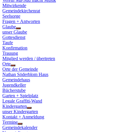
Verein Ma-Süd macht Musik
Mitwirkende
Gemeindekirchenrat
Seelsorge
Fragen + Antworten
Glaube
Show
unser Glaube
sub
Gottesdienst
menu
Taufe
Konfirmation
Trauung
Mitglied werden / übertreten
Orte
Show
Orte der Gemeinde
sub
Nathan Söderblom Haus
menu
Gemeindehaus
Jugendkeller
Bücherstube
Garten + Spielplatz
Legale Graffiti-Wand
Kindergarten
Show
unser Kindergarten
sub
Kontakt + Anmeldung
menu
Termine
Show
Gemeindekalender
sub