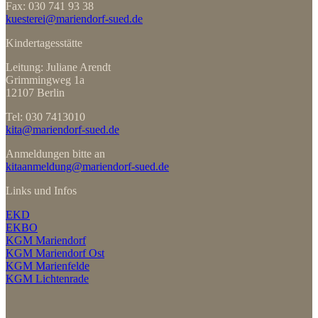
Fax: 030 741 93 38
kuesterei@mariendorf-sued.de
Kindertagesstätte
Leitung: Juliane Arendt
Grimmingweg 1a
12107 Berlin
Tel: 030 7413010
kita@mariendorf-sued.de
Anmeldungen bitte an
kitaanmeldung@mariendorf-sued.de
Links und Infos
EKD
EKBO
KGM Mariendorf
KGM Mariendorf Ost
KGM Marienfelde
KGM Lichtenrade