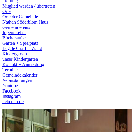
Trauung
Mitglied werden / übertreten
Orte
Orte der Gemeinde
Nathan Söderblom Haus
Gemeindehaus
Jugendkeller
Bücherstube
Garten + Spielplatz
Legale Graffiti-Wand
Kindergarten
unser Kindergarten
Kontakt + Anmeldung
Termine
Gemeindekalender
Veranstaltungen
Youtube
Facebook
Instagram
nebenan.de