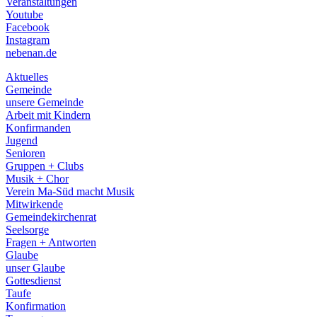
Veranstaltungen
menu
Youtube
Facebook
Instagram
nebenan.de
Aktuelles
Gemeinde
unsere Gemeinde
Arbeit mit Kindern
Konfirmanden
Jugend
Senioren
Gruppen + Clubs
Musik + Chor
Verein Ma-Süd macht Musik
Mitwirkende
Gemeindekirchenrat
Seelsorge
Fragen + Antworten
Glaube
unser Glaube
Gottesdienst
Taufe
Konfirmation