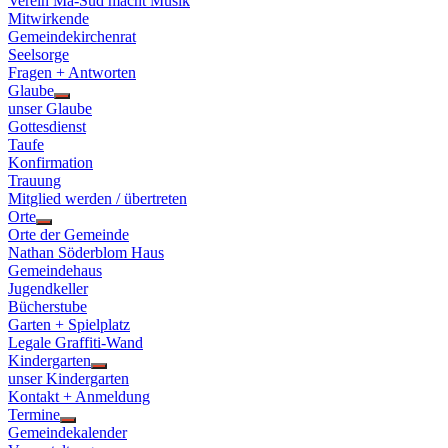
Verein Ma-Süd macht Musik
Mitwirkende
Gemeindekirchenrat
Seelsorge
Fragen + Antworten
Glaube
Show
unser Glaube
sub
Gottesdienst
menu
Taufe
Konfirmation
Trauung
Mitglied werden / übertreten
Orte
Show
Orte der Gemeinde
sub
Nathan Söderblom Haus
menu
Gemeindehaus
Jugendkeller
Bücherstube
Garten + Spielplatz
Legale Graffiti-Wand
Kindergarten
Show
unser Kindergarten
sub
Kontakt + Anmeldung
menu
Termine
Show
Gemeindekalender
sub