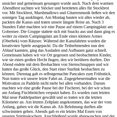
unsicher und gemeinsam gesungen wurde auch. Nach dem warmen
Abendbrot suchten wir Stöcker und bereiteten alles für Stockbrot
vor. Mit Stockbrot, Marshmallows und Gitarrenmusik ließen wir den
sonnigen Tag ausklingen. Am Montag bauten wir alles wieder ab,
packten die Kanus und traten unsere längste Reise an. Nach 3
Stunden Fahrt machten wir eine Pause auf einem Campingplatz am
Gobensee. Die Gruppe stattete sich mit Snacks aus und dann ging es
weiter zu einem Campingplatz am Ende eines kleinen Armes
(Oberbek) vom Rätzsee. Während der Kanufahrten wurden die
kreativsten Spiele ausgepackt. Da die Teilnehmenden nun den
Ablauf kannten, ging das Ausladen und Aufbauen ganz schnell.
Gemeinsam haben wir vor Ort gegessen und beobachteten Kinder,
wie sie einen großen Hecht fingen, den wir berühren durften. Der
Abend endete mit dem Beobachten von Sternschnuppen und wir
hatten das große Glück, den Start einer Starlink beobachten zu
können. Dienstag gab es selbstgemachte Pancakes zum Frühstück.
Nun traten wir unsere letzte Fahrt an. Zugegebenermaßen war die
Motivation zu Paddeln nicht mehr bei allen vorhanden. Darum
machten wir eine große Pause bei der Fischerei, bei der wir schon
am Anfang Fischbrötchen verputzt haben. Es wurden zum letzten
Mal neue Paddelpartner gewählt und so traten wir die letzten
Kilometer an. Am letzten Zeltplatz angekommen, das war der vom
Anfang, gaben wir die Kanus ab. Als Belohnung durften alle
schwimmen gehen. Abends gab es ein letztes Mal Essen von
unseren Spirituskochern. Anschließend wurde abgewaschen und der