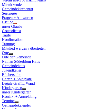
Verein Ma-Süd macht Musik
Mitwirkende
Gemeindekirchenrat
Seelsorge
Fragen + Antworten
Glaube
Show
unser Glaube
sub
Gottesdienst
menu
Taufe
Konfirmation
Trauung
Mitglied werden / übertreten
Orte
Show
Orte der Gemeinde
sub
Nathan Söderblom Haus
menu
Gemeindehaus
Jugendkeller
Bücherstube
Garten + Spielplatz
Legale Graffiti-Wand
Kindergarten
Show
unser Kindergarten
sub
Kontakt + Anmeldung
menu
Termine
Show
Gemeindekalender
sub