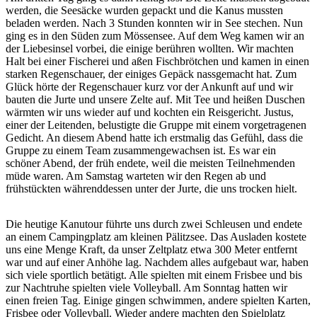
werden, die Seesäcke wurden gepackt und die Kanus mussten
beladen werden. Nach 3 Stunden konnten wir in See stechen. Nun
ging es in den Süden zum Mössensee. Auf dem Weg kamen wir an
der Liebesinsel vorbei, die einige berühren wollten. Wir machten
Halt bei einer Fischerei und aßen Fischbrötchen und kamen in einen
starken Regenschauer, der einiges Gepäck nassgemacht hat. Zum
Glück hörte der Regenschauer kurz vor der Ankunft auf und wir
bauten die Jurte und unsere Zelte auf. Mit Tee und heißen Duschen
wärmten wir uns wieder auf und kochten ein Reisgericht. Justus,
einer der Leitenden, belustigte die Gruppe mit einem vorgetragenen
Gedicht. An diesem Abend hatte ich erstmalig das Gefühl, dass die
Gruppe zu einem Team zusammengewachsen ist. Es war ein
schöner Abend, der früh endete, weil die meisten Teilnehmenden
müde waren. Am Samstag warteten wir den Regen ab und
frühstückten währenddessen unter der Jurte, die uns trocken hielt.
Die heutige Kanutour führte uns durch zwei Schleusen und endete
an einem Campingplatz am kleinen Pälitzsee. Das Ausladen kostete
uns eine Menge Kraft, da unser Zeltplatz etwa 300 Meter entfernt
war und auf einer Anhöhe lag. Nachdem alles aufgebaut war, haben
sich viele sportlich betätigt. Alle spielten mit einem Frisbee und bis
zur Nachtruhe spielten viele Volleyball. Am Sonntag hatten wir
einen freien Tag. Einige gingen schwimmen, andere spielten Karten,
Frisbee oder Volleyball. Wieder andere machten den Spielplatz