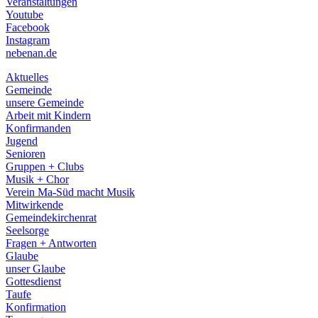
Veranstaltungen
menu
Youtube
Facebook
Instagram
nebenan.de
Aktuelles
Gemeinde
unsere Gemeinde
Arbeit mit Kindern
Konfirmanden
Jugend
Senioren
Gruppen + Clubs
Musik + Chor
Verein Ma-Süd macht Musik
Mitwirkende
Gemeindekirchenrat
Seelsorge
Fragen + Antworten
Glaube
unser Glaube
Gottesdienst
Taufe
Konfirmation