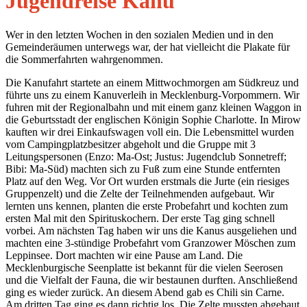
Jugendreise Kanu
Wer in den letzten Wochen in den sozialen Medien und in den
Gemeinderäumen unterwegs war, der hat vielleicht die Plakate für
die Sommerfahrten wahrgenommen.
Die Kanufahrt startete an einem Mittwochmorgen am Südkreuz und
führte uns zu einem Kanuverleih in Mecklenburg-Vorpommern. Wir
fuhren mit der Regionalbahn und mit einem ganz kleinen Waggon in
die Geburtsstadt der englischen Königin Sophie Charlotte. In Mirow
kauften wir drei Einkaufswagen voll ein. Die Lebensmittel wurden
vom Campingplatzbesitzer abgeholt und die Gruppe mit 3
Leitungspersonen (Enzo: Ma-Ost; Justus: Jugendclub Sonnetreff;
Bibi: Ma-Süd) machten sich zu Fuß zum eine Stunde entfernten
Platz auf den Weg. Vor Ort wurden erstmals die Jurte (ein riesiges
Gruppenzelt) und die Zelte der Teilnehmenden aufgebaut. Wir
lernten uns kennen, planten die erste Probefahrt und kochten zum
ersten Mal mit den Spirituskochern. Der erste Tag ging schnell
vorbei. Am nächsten Tag haben wir uns die Kanus ausgeliehen und
machten eine 3-stündige Probefahrt vom Granzower Möschen zum
Leppinsee. Dort machten wir eine Pause am Land. Die
Mecklenburgische Seenplatte ist bekannt für die vielen Seerosen
und die Vielfalt der Fauna, die wir bestaunen durften. Anschließend
ging es wieder zurück. An diesem Abend gab es Chili sin Carne.
Am dritten Tag ging es dann richtig los. Die Zelte mussten abgebaut