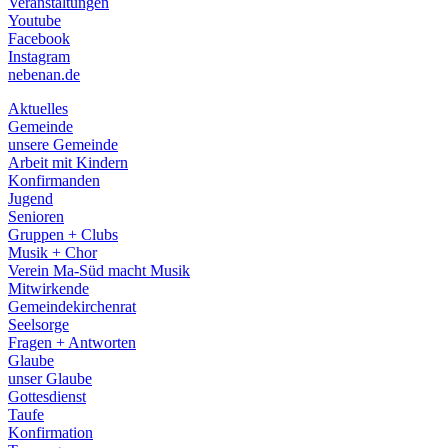
Veranstaltungen
menu
Youtube
Facebook
Instagram
nebenan.de
Aktuelles
Gemeinde
unsere Gemeinde
Arbeit mit Kindern
Konfirmanden
Jugend
Senioren
Gruppen + Clubs
Musik + Chor
Verein Ma-Süd macht Musik
Mitwirkende
Gemeindekirchenrat
Seelsorge
Fragen + Antworten
Glaube
unser Glaube
Gottesdienst
Taufe
Konfirmation