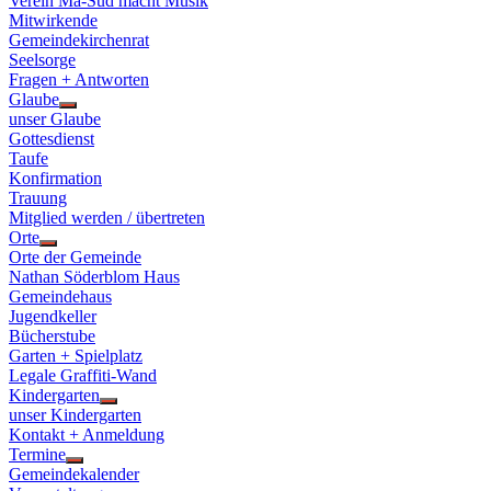
Verein Ma-Süd macht Musik
Mitwirkende
Gemeindekirchenrat
Seelsorge
Fragen + Antworten
Glaube
Show
unser Glaube
sub
Gottesdienst
menu
Taufe
Konfirmation
Trauung
Mitglied werden / übertreten
Orte
Show
Orte der Gemeinde
sub
Nathan Söderblom Haus
menu
Gemeindehaus
Jugendkeller
Bücherstube
Garten + Spielplatz
Legale Graffiti-Wand
Kindergarten
Show
unser Kindergarten
sub
Kontakt + Anmeldung
menu
Termine
Show
Gemeindekalender
sub