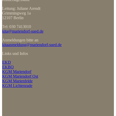
Leitung: Juliane Arendt
Grimmingweg 1a
12107 Berlin
Tel: 030 7413010
kita@mariendorf-sued.de
Anmeldungen bitte an
kitaanmeldung@mariendorf-sued.de
Links und Infos
EKD
EKBO
KGM Mariendorf
KGM Mariendorf Ost
KGM Marienfelde
KGM Lichtenrade