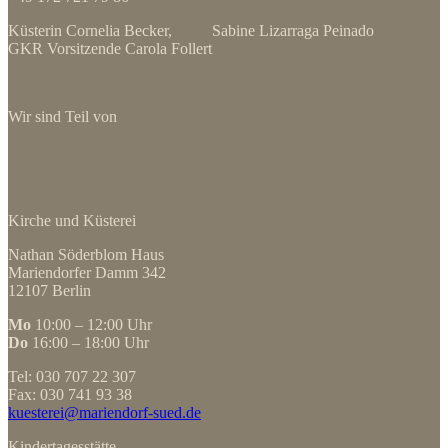
Küsterin Cornelia Becker, Sabine Lizarraga Peinado
GKR Vorsitzende Carola Follert
Wir sind Teil von
Kirche und Küsterei
Nathan Söderblom Haus
Mariendorfer Damm 342
12107 Berlin
Mo
10:00 – 12:00 Uhr
Do
16:00 – 18:00 Uhr
Tel: 030 707 22 307
Fax: 030 741 93 38
kuesterei@mariendorf-sued.de
Kindertagesstätte