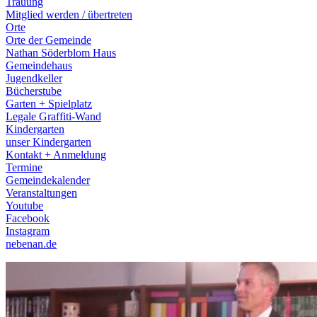
Trauung
Mitglied werden / übertreten
Orte
Orte der Gemeinde
Nathan Söderblom Haus
Gemeindehaus
Jugendkeller
Bücherstube
Garten + Spielplatz
Legale Graffiti-Wand
Kindergarten
unser Kindergarten
Kontakt + Anmeldung
Termine
Gemeindekalender
Veranstaltungen
Youtube
Facebook
Instagram
nebenan.de