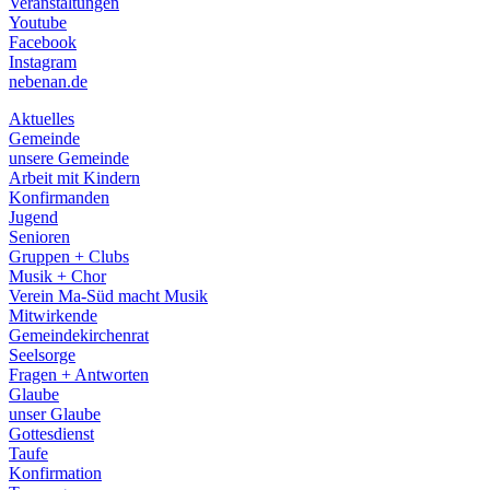
Veranstaltungen
menu
Youtube
Facebook
Instagram
nebenan.de
Aktuelles
Gemeinde
unsere Gemeinde
Arbeit mit Kindern
Konfirmanden
Jugend
Senioren
Gruppen + Clubs
Musik + Chor
Verein Ma-Süd macht Musik
Mitwirkende
Gemeindekirchenrat
Seelsorge
Fragen + Antworten
Glaube
unser Glaube
Gottesdienst
Taufe
Konfirmation