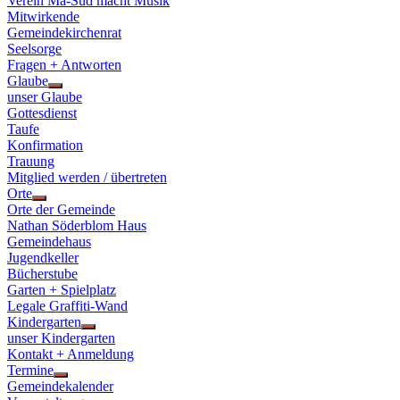
Verein Ma-Süd macht Musik
Mitwirkende
Gemeindekirchenrat
Seelsorge
Fragen + Antworten
Glaube
Show
unser Glaube
sub
Gottesdienst
menu
Taufe
Konfirmation
Trauung
Mitglied werden / übertreten
Orte
Show
Orte der Gemeinde
sub
Nathan Söderblom Haus
menu
Gemeindehaus
Jugendkeller
Bücherstube
Garten + Spielplatz
Legale Graffiti-Wand
Kindergarten
Show
unser Kindergarten
sub
Kontakt + Anmeldung
menu
Termine
Show
Gemeindekalender
sub