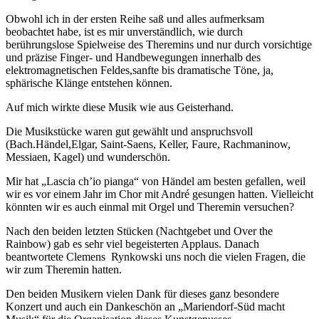
Obwohl ich in der ersten Reihe saß und alles aufmerksam
beobachtet habe, ist es mir unverständlich, wie durch
berührungslose Spielweise des Theremins und nur durch vorsichtige
und präzise Finger- und Handbewegungen innerhalb des
elektromagnetischen Feldes,sanfte bis dramatische Töne, ja,
sphärische Klänge entstehen können.
Auf mich wirkte diese Musik wie aus Geisterhand.
Die Musikstücke waren gut gewählt und anspruchsvoll
(Bach.Händel,Elgar, Saint-Saens, Keller, Faure, Rachmaninow,
Messiaen, Kagel) und wunderschön.
Mir hat „Lascia ch’io pianga“ von Händel am besten gefallen, weil
wir es vor einem Jahr im Chor mit André gesungen hatten. Vielleicht
könnten wir es auch einmal mit Orgel und Theremin versuchen?
Nach den beiden letzten Stücken (Nachtgebet und Over the
Rainbow) gab es sehr viel begeisterten Applaus. Danach
beantwortete Clemens Rynkowski uns noch die vielen Fragen, die
wir zum Theremin hatten.
Den beiden Musikern vielen Dank für dieses ganz besondere
Konzert und auch ein Dankeschön an „Mariendorf-Süd macht