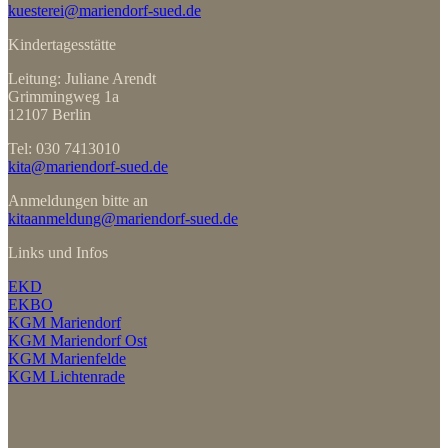
kuesterei@mariendorf-sued.de
Kindertagesstätte
Leitung: Juliane Arendt
Grimmingweg 1a
12107 Berlin
Tel: 030 7413010
kita@mariendorf-sued.de
Anmeldungen bitte an
kitaanmeldung@mariendorf-sued.de
Links und Infos
EKD
EKBO
KGM Mariendorf
KGM Mariendorf Ost
KGM Marienfelde
KGM Lichtenrade