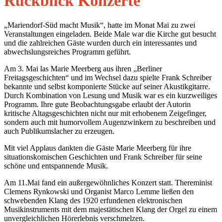
Rückblick Konzerte
„Mariendorf-Süd macht Musik“, hatte im Monat Mai zu zwei
Veranstaltungen eingeladen. Beide Male war die Kirche gut besucht
und die zahlreichen Gäste wurden durch ein interessantes und
abwechslungsreiches Programm geführt.
Am 3. Mai las Marie Meerberg aus ihren „Berliner
Freitagsgeschichten“ und im Wechsel dazu spielte Frank Schreiber
bekannte und selbst komponierte Stücke auf seiner Akustikgitarre.
Durch Kombination von Lesung und Musik war es ein kurzweiliges
Programm. Ihre gute Beobachtungsgabe erlaubt der Autorin
kritische Altagsgeschichten nicht nur mit erhobenem Zeigefinger,
sondern auch mit humorvollem Augenzwinkern zu beschreiben und
auch Publikumslacher zu erzeugen.
Mit viel Applaus dankten die Gäste Marie Meerberg für ihre
situationskomischen Geschichten und Frank Schreiber für seine
schöne und entspannende Musik.
Am 11.Mai fand ein außergewöhnliches Konzert statt. Thereminist
Clemens Rynkowski und Organist Marco Lemme ließen den
schwebenden Klang des 1920 erfundenen elektronischen
Musikinstruments mit dem majestätischen Klang der Orgel zu einem
unvergleichlichen Hörerlebnis verschmelzen.