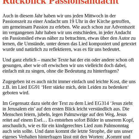
Rückblick Passionsandacht
Auch in diesem Jahr haben wir uns jeden Mittwoch in der
Passionszeit zu einer Andacht um 19 Uhr in der Kirche getroffen,
um gemeinsam Passion zu erleben. Wie auch schon zur Adventszeit
im vergangenen Jahr haben wir uns entschieden, in jeder Andacht
ein Passionslied etwas näher zu betrachten, etwas über den Autor zu
lernen, die Umstände, unter denen das Lied komponiert und getextet
wurde und natürlich zu reflektieren, was es für uns bedeutet.
Und ganz ehrlich – manche Texte hat der ein oder andere schon oft
gesungen, aber wie oft erwischen wir uns vielleicht doch dabei,
einfach mit zu singen, ohne die Bedeutung zu hinterfragen?
Zugegeben ist es auch nicht immer einfach und leichte Kost, die uns
z.B. im Lied EG91 ‘Herr stärke mich, dein Leiden zu bedenken‘
geboten wird.
Im Gegensatz dazu sieht der Text zu dem Lied EG314 ‘Jesus zieht
in Jerusalem ein’ auf den ersten Blick leicht verständlich aus. Die
Menschen feiern, jubeln, legen Palmzweige auf den Weg, Jesus
reitet auf einem Esel… Es entstehen sofort Bilder in unserem Kopf,
anschaulich, wie es für ein kindgerechtes Lied zum Palmsonntag
auch sein sollte. Und dann kommt die letzte Strophe, die uns unser
eigenes Verhalten hinterfragen lässt mit den Worten: ‚Kommt und