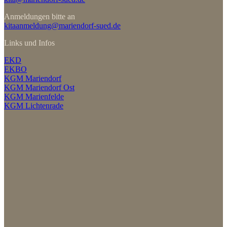
Anmeldungen bitte an
kitaanmeldung@mariendorf-sued.de
Links und Infos
EKD
EKBO
KGM Mariendorf
KGM Mariendorf Ost
KGM Marienfelde
KGM Lichtenrade