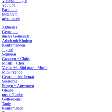
Veranstaltungen
menu
Youtube
Facebook
Instagram
nebenan.de
Aktuelles
Gemeinde
unsere Gemeinde
Arbeit mit Kindern
Konfirmanden
Jugend
Senioren
Gruppen + Clubs
Musik + Chor
Verein Ma-Süd macht Musik
Mitwirkende
Gemeindekirchenrat
Seelsorge
Fragen + Antworten
Glaube
unser Glaube
Gottesdienst
Taufe
Konfirmation