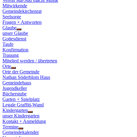
Verein Ma-Süd macht Musik
Mitwirkende
Gemeindekirchenrat
Seelsorge
Fragen + Antworten
Glaube
Show
unser Glaube
sub
Gottesdienst
menu
Taufe
Konfirmation
Trauung
Mitglied werden / übertreten
Orte
Show
Orte der Gemeinde
sub
Nathan Söderblom Haus
menu
Gemeindehaus
Jugendkeller
Bücherstube
Garten + Spielplatz
Legale Graffiti-Wand
Kindergarten
Show
unser Kindergarten
sub
Kontakt + Anmeldung
menu
Termine
Show
Gemeindekalender
sub