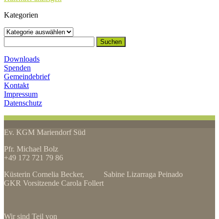
Kategorien
Kategorien
Suchen
nach:
Downloads
Spenden
Gemeindebrief
Kontakt
Impressum
Datenschutz
Ev. KGM Mariendorf Süd
Pfr. Michael Bolz
+49 172 721 79 86
Küsterin Cornelia Becker, Sabine Lizarraga Peinado
GKR Vorsitzende Carola Follert
Wir sind Teil von