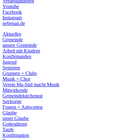
Veranstaltungen
menu
Youtube
Facebook
Instagram
nebenan.de
Aktuelles
Gemeinde
unsere Gemeinde
Arbeit mit Kindern
Konfirmanden
Jugend
Senioren
Gruppen + Clubs
Musik + Chor
Verein Ma-Süd macht Musik
Mitwirkende
Gemeindekirchenrat
Seelsorge
Fragen + Antworten
Glaube
unser Glaube
Gottesdienst
Taufe
Konfirmation