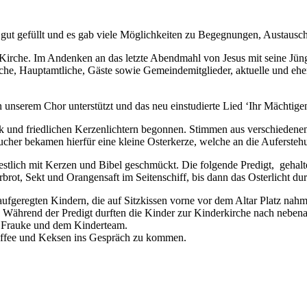
 gut gefüllt und es gab viele Möglichkeiten zu Begegnungen, Austaus
 Kirche. Im Andenken an das letzte Abendmahl von Jesus mit seine Jün
he, Hauptamtliche, Gäste sowie Gemeindemitglieder, aktuelle und ehe
 unserem Chor unterstützt und das neu einstudierte Lied ‘Ihr Mächtig
 und friedlichen Kerzenlichtern begonnen. Stimmen aus verschiedenen
sucher bekamen hierfür eine kleine Osterkerze, welche an die Aufersteh
stlich mit Kerzen und Bibel geschmückt. Die folgende Predigt, gehalten
rbrot, Sekt und Orangensaft im Seitenschiff, bis dann das Osterlicht 
 aufgeregten Kindern, die auf Sitzkissen vorne vor dem Altar Platz nah
te. Während der Predigt durften die Kinder zur Kinderkirche nach nebe
on Frauke und dem Kinderteam.
Kaffee und Keksen ins Gespräch zu kommen.