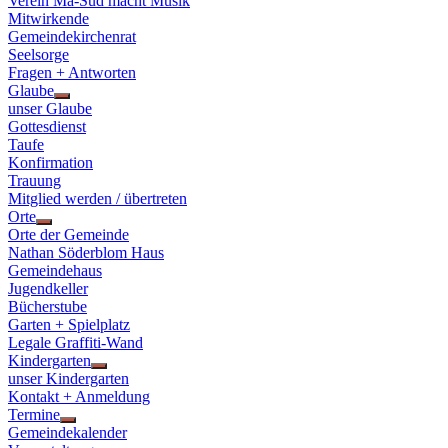
Verein Ma-Süd macht Musik
Mitwirkende
Gemeindekirchenrat
Seelsorge
Fragen + Antworten
Glaube
Show
unser Glaube
sub
Gottesdienst
menu
Taufe
Konfirmation
Trauung
Mitglied werden / übertreten
Orte
Show
Orte der Gemeinde
sub
Nathan Söderblom Haus
menu
Gemeindehaus
Jugendkeller
Bücherstube
Garten + Spielplatz
Legale Graffiti-Wand
Kindergarten
Show
unser Kindergarten
sub
Kontakt + Anmeldung
menu
Termine
Show
Gemeindekalender
sub