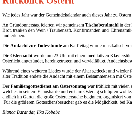
Rückblick Ostern
Wie jedes Jahr war der Gemeindekalendar auch dieses Jahr zu Ostern
An Gründonnerstag feierten wir gemeinsam
Tischabendmahl
in der
Brot, tranken den Wein / Traubensaft. Konfirmanden und Ehrenamtlic
und erleben.
Die
Andacht zur Todesstunde
am Karfreitag wurde musikalisch von
Die
Osternacht
wurde um 23 Uhr mit einem meditativen Klavierstück
Osterlicht angezündet, hereingetragen und vervielfältigt. Andachtsbe
Während eines weiteren Liedes wurde der Altar gedeckt und wieder fe
alter Tradition endete die Andacht mit einem Beisammensein mit Oste
Der
Familiengottesdienst am Ostersonntag
war fröhlich mit vielen
welches in seinem Ei ausharrte und erst am Ostertag schlüpfen woll
endlich im Garten die große Ostereiersuche beginnen, organisiert v
Für die größeren Gottesdiensbesucher gab es die Möglichkeit, bei 
Bianca Barandat, Ilka Kobabe