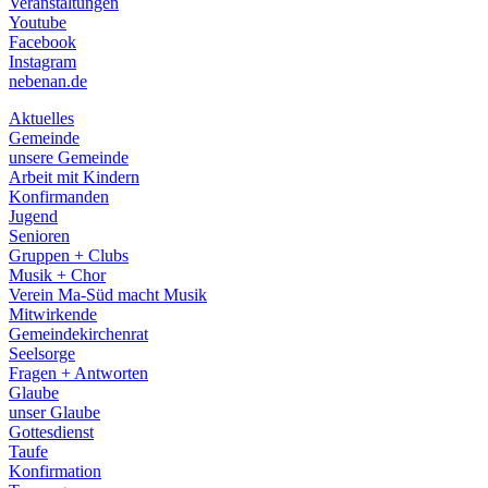
Veranstaltungen
menu
Youtube
Facebook
Instagram
nebenan.de
Aktuelles
Gemeinde
unsere Gemeinde
Arbeit mit Kindern
Konfirmanden
Jugend
Senioren
Gruppen + Clubs
Musik + Chor
Verein Ma-Süd macht Musik
Mitwirkende
Gemeindekirchenrat
Seelsorge
Fragen + Antworten
Glaube
unser Glaube
Gottesdienst
Taufe
Konfirmation