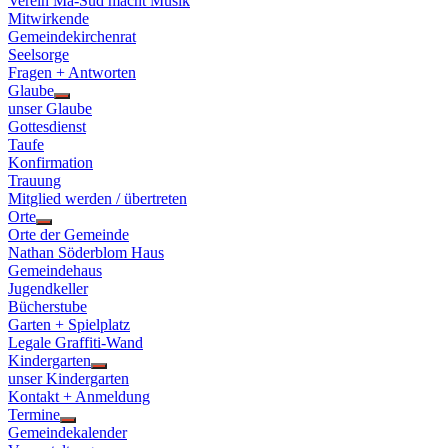
Verein Ma-Süd macht Musik
Mitwirkende
Gemeindekirchenrat
Seelsorge
Fragen + Antworten
Glaube
Show
unser Glaube
sub
Gottesdienst
menu
Taufe
Konfirmation
Trauung
Mitglied werden / übertreten
Orte
Show
Orte der Gemeinde
sub
Nathan Söderblom Haus
menu
Gemeindehaus
Jugendkeller
Bücherstube
Garten + Spielplatz
Legale Graffiti-Wand
Kindergarten
Show
unser Kindergarten
sub
Kontakt + Anmeldung
menu
Termine
Show
Gemeindekalender
sub