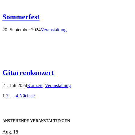
Sommerfest
20. September 2024
Veranstaltung
Gitarrenkonzert
21. Juli 2024
Konzert
,
Veranstaltung
Seitennummerierung
1
2
…
4
Nächste
der
Beiträge
ANSTEHENDE VERANSTALTUNGEN
Aug.
18