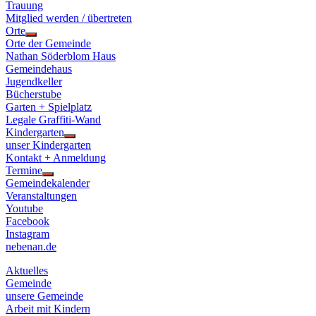
Trauung
Mitglied werden / übertreten
Orte
Show
Orte der Gemeinde
sub
Nathan Söderblom Haus
menu
Gemeindehaus
Jugendkeller
Bücherstube
Garten + Spielplatz
Legale Graffiti-Wand
Kindergarten
Show
unser Kindergarten
sub
Kontakt + Anmeldung
menu
Termine
Show
Gemeindekalender
sub
Veranstaltungen
menu
Youtube
Facebook
Instagram
nebenan.de
Aktuelles
Gemeinde
unsere Gemeinde
Arbeit mit Kindern