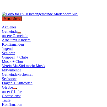
Skip
to
Menu
Menu
content
Aktuelles
Gemeinde
Show
unsere Gemeinde
sub
Arbeit mit Kindern
menu
Konfirmanden
Jugend
Senioren
Gruppen + Clubs
Musik + Chor
Verein Ma-Süd macht Musik
Mitwirkende
Gemeindekirchenrat
Seelsorge
Fragen + Antworten
Glaube
Show
unser Glaube
sub
Gottesdienst
menu
Taufe
Konfirmation