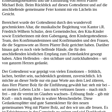
Erntedankgottesdienst und die Einführung von Herrn Pfarrer
Michael Bolz. Beim Rückblick auf diesen Gottesdienst und auf die
anschließende gemeinsame Feier kommt mir ein Lächeln ins
Gesicht.
Bereichert wurde der Gottesdienst durch den wundervoll
geschmückten Altar, die musikalische Begleitung von Kantor i.R.
Friedrich-Wilhem Schulze, dem Gemeindechor, den Kita-Kinder
sowie Erzieherinnen mit dem Gabengang, dem Kindergottesdienst-
Team, den Konfirmandeninnen und Konfirmanden und den Frauen,
die die Segensworte an Herrn Pfarrer Bolz gerichtet haben. Darüber
hinaus gab es noch viele helfende Hände, die für den
anschließenden köstlichen Empfang zum Erntedankfest gesorgt
haben. Allen Helfenden – den sichtbare und zurückhaltenden – sei
von ganzem Herzen gedankt.
Der Gottesdienst war geprägt von vielen Emotionen – fröhlich,
lachen, berührt sein, nachdenklich gestimmt, zuversichtlich. Ich
möchte an dieser Stelle nur ein paar Worte aus dem Lied zitieren,
dass Herr Pfarrer Bolz für die Einführung gewählt hat: steh mir bei –
sei meines Lebens Licht – lass mich vertrauen fassen – mach mich
frei – mit dir vereint im Glauben wachsen– Erlösung finde – gib mir
Kraft – mich mutig üben in wahrer Menschenliebe. Diese
Gedankensplitter sind gute Samenkörner für den neuen
gemeinsamen Weg mit Pfarrer Bolz, auf den wir uns alle freuen. Es
ist Erleichterung in der Gemeinde zu spüren und viel Dankbarkeit.