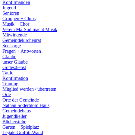
Konfirmanden
Jugend
Senioren
Gruppen + Clubs
Musik + Chor
Verein Ma-Süd macht Musik
Mitwirkende
Gemeindekirchenrat
Seelsorge
Fragen + Antworten
Glaube
unser Glaube
Gottesdienst
Taufe
Konfirmation
Trauung
Mitglied werden / übertreten
Orte
Orte der Gemeinde
Nathan Söderblom Haus
Gemeindehaus
Jugendkeller
Bücherstube
Garten + Spielplatz
Legale Graffiti-Wand