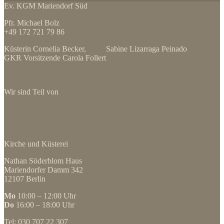
Ev. KGM Mariendorf Süd
Pfr. Michael Bolz
+49 172 721 79 86
Küsterin Cornelia Becker, Sabine Lizarraga Peinado
GKR Vorsitzende Carola Follert
Wir sind Teil von
Kirche und Küsterei
Nathan Söderblom Haus
Mariendorfer Damm 342
12107 Berlin
Mo
10:00 – 12:00 Uhr
Do
16:00 – 18:00 Uhr
Tel: 030 707 22 307