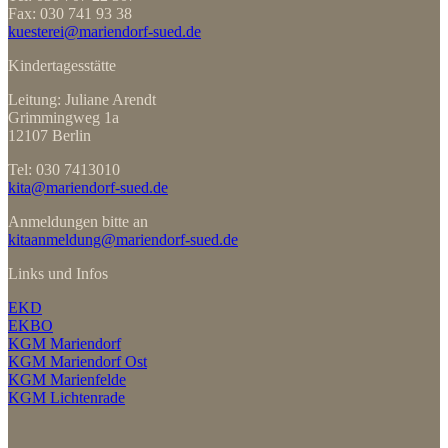
Fax: 030 741 93 38
kuesterei@mariendorf-sued.de
Kindertagesstätte
Leitung: Juliane Arendt
Grimmingweg 1a
12107 Berlin
Tel: 030 7413010
kita@mariendorf-sued.de
Anmeldungen bitte an
kitaanmeldung@mariendorf-sued.de
Links und Infos
EKD
EKBO
KGM Mariendorf
KGM Mariendorf Ost
KGM Marienfelde
KGM Lichtenrade