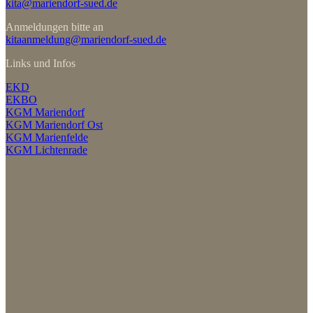
kita@mariendorf-sued.de
Anmeldungen bitte an
kitaanmeldung@mariendorf-sued.de
Links und Infos
EKD
EKBO
KGM Mariendorf
KGM Mariendorf Ost
KGM Marienfelde
KGM Lichtenrade