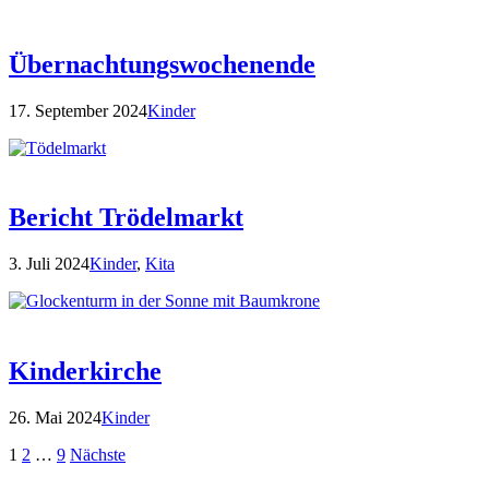
Übernachtungswochenende
17. September 2024
Kinder
Bericht Trödelmarkt
3. Juli 2024
Kinder
,
Kita
Kinderkirche
26. Mai 2024
Kinder
Seitennummerierung
1
2
…
9
Nächste
der