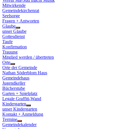
Verein Ma-Süd macht Musik
Mitwirkende
Gemeindekirchenrat
Seelsorge
Fragen + Antworten
Glaube
Show
unser Glaube
sub
Gottesdienst
menu
Taufe
Konfirmation
Trauung
Mitglied werden / übertreten
Orte
Show
Orte der Gemeinde
sub
Nathan Söderblom Haus
menu
Gemeindehaus
Jugendkeller
Bücherstube
Garten + Spielplatz
Legale Graffiti-Wand
Kindergarten
Show
unser Kindergarten
sub
Kontakt + Anmeldung
menu
Termine
Show
Gemeindekalender
sub