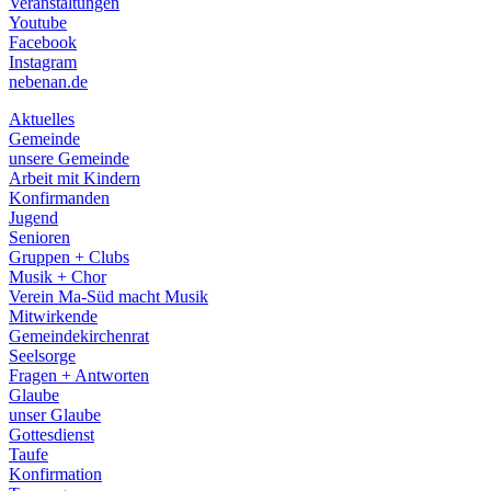
Veranstaltungen
menu
Youtube
Facebook
Instagram
nebenan.de
Aktuelles
Gemeinde
unsere Gemeinde
Arbeit mit Kindern
Konfirmanden
Jugend
Senioren
Gruppen + Clubs
Musik + Chor
Verein Ma-Süd macht Musik
Mitwirkende
Gemeindekirchenrat
Seelsorge
Fragen + Antworten
Glaube
unser Glaube
Gottesdienst
Taufe
Konfirmation