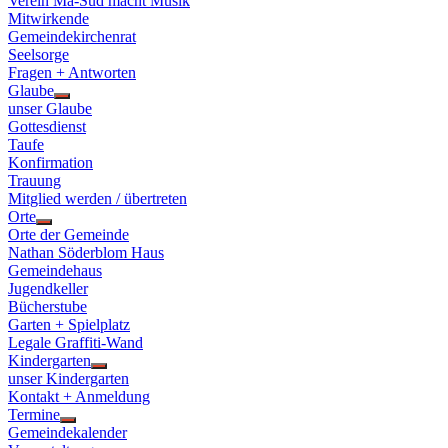
Verein Ma-Süd macht Musik
Mitwirkende
Gemeindekirchenrat
Seelsorge
Fragen + Antworten
Glaube
Show
unser Glaube
sub
Gottesdienst
menu
Taufe
Konfirmation
Trauung
Mitglied werden / übertreten
Orte
Show
Orte der Gemeinde
sub
Nathan Söderblom Haus
menu
Gemeindehaus
Jugendkeller
Bücherstube
Garten + Spielplatz
Legale Graffiti-Wand
Kindergarten
Show
unser Kindergarten
sub
Kontakt + Anmeldung
menu
Termine
Show
Gemeindekalender
sub