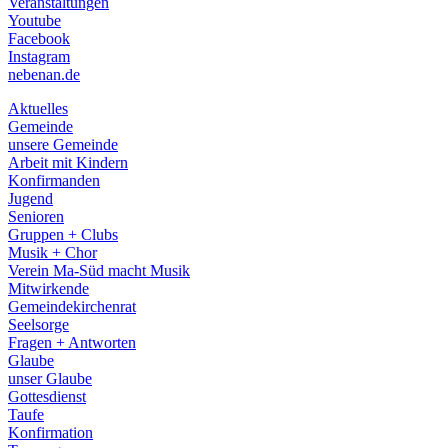
Veranstaltungen
menu
Youtube
Facebook
Instagram
nebenan.de
Aktuelles
Gemeinde
unsere Gemeinde
Arbeit mit Kindern
Konfirmanden
Jugend
Senioren
Gruppen + Clubs
Musik + Chor
Verein Ma-Süd macht Musik
Mitwirkende
Gemeindekirchenrat
Seelsorge
Fragen + Antworten
Glaube
unser Glaube
Gottesdienst
Taufe
Konfirmation