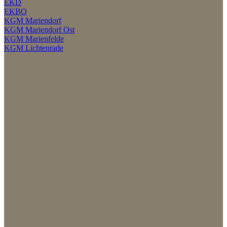
EKD
EKBO
KGM Mariendorf
KGM Mariendorf Ost
KGM Marienfelde
KGM Lichtenrade