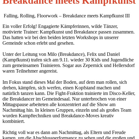
Breakdance meets Kampfkunst
Falling, Rolling, Floorwork – Breakdance meets Kampfkunst III
Ein voller Erfolg! Engagierte Kämpferinnen, wilde Tänzer,
motivierte Trainer: Kampfkunst und Breakdance passen zusammen.
Das hatten wir bei den beiden letzten Workshops in unserer
Gemeinde schon erlebt und gesehen.
Unter der Leitung von Milo (Breakdance), Felix und Daniel
(Kampfkunst) trafen sich am 9.11. wieder 30 Kids und Jugendliche
zum gemeinsamen Trainieren. Sogar aus Zepernick und Hellersdorf
waren Teilnehmer angereist.
Im Fokus stand dieses Mal der Boden, auf dem man rollen, sich
drehen, kämpfen, sich werfen, einen Kopfstand machen und
natürlich tanzen kann. Die Fight-Fraktion trainierte im Disco-Keller,
die Breakdancer im Gemeindesaal. Nur unterbrochen von einer
Mittagspause arbeiteten alle konzentriert auf die Show am
Nachmittag hin. In kleinen Gruppen, einzeln und als großes Team
wurden Kampftechniken und Breakdance-Moves kreativ
kombiniert.
Richtig voll war es dann am Nachmittag, als Eltern und Freude
kamen, um die Abschlussperformance zu sehen und die großen und