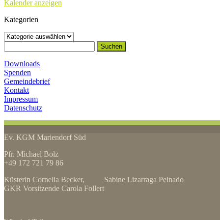
Kalender anzeigen
Kategorien
Kategorien
Suchen
nach:
Downloads
Spenden
Gemeindebrief
Kontakt
Impressum
Datenschutz
Ev. KGM Mariendorf Süd
Pfr. Michael Bolz
+49 172 721 79 86
Küsterin Cornelia Becker, Sabine Lizarraga Peinado
GKR Vorsitzende Carola Follert