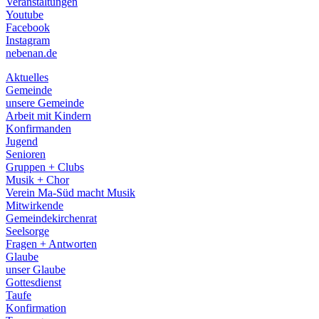
Veranstaltungen
menu
Youtube
Facebook
Instagram
nebenan.de
Aktuelles
Gemeinde
unsere Gemeinde
Arbeit mit Kindern
Konfirmanden
Jugend
Senioren
Gruppen + Clubs
Musik + Chor
Verein Ma-Süd macht Musik
Mitwirkende
Gemeindekirchenrat
Seelsorge
Fragen + Antworten
Glaube
unser Glaube
Gottesdienst
Taufe
Konfirmation