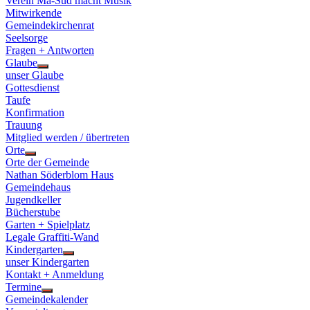
Verein Ma-Süd macht Musik
Mitwirkende
Gemeindekirchenrat
Seelsorge
Fragen + Antworten
Glaube
Show
unser Glaube
sub
Gottesdienst
menu
Taufe
Konfirmation
Trauung
Mitglied werden / übertreten
Orte
Show
Orte der Gemeinde
sub
Nathan Söderblom Haus
menu
Gemeindehaus
Jugendkeller
Bücherstube
Garten + Spielplatz
Legale Graffiti-Wand
Kindergarten
Show
unser Kindergarten
sub
Kontakt + Anmeldung
menu
Termine
Show
Gemeindekalender
sub