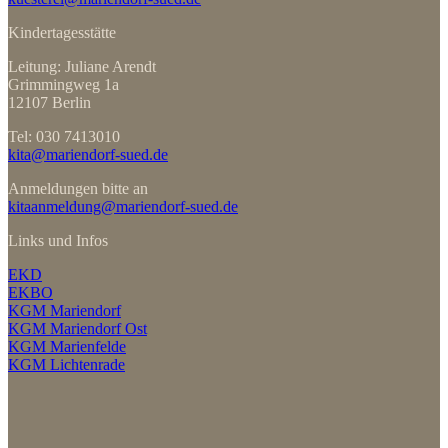
Kindertagesstätte
Leitung: Juliane Arendt
Grimmingweg 1a
12107 Berlin
Tel: 030 7413010
kita@mariendorf-sued.de
Anmeldungen bitte an
kitaanmeldung@mariendorf-sued.de
Links und Infos
EKD
EKBO
KGM Mariendorf
KGM Mariendorf Ost
KGM Marienfelde
KGM Lichtenrade