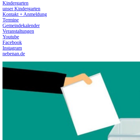
Kindergarten
unser Kindergarten
Kontakt + Anmeldung
Termine
Gemeindekalender
Veranstaltungen
Youtube
Facebook
Instagram
nebenan.de