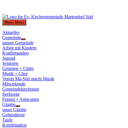
Skip
to
Menu
Menu
content
Aktuelles
Gemeinde
Show
unsere Gemeinde
sub
Arbeit mit Kindern
menu
Konfirmanden
Jugend
Senioren
Gruppen + Clubs
Musik + Chor
Verein Ma-Süd macht Musik
Mitwirkende
Gemeindekirchenrat
Seelsorge
Fragen + Antworten
Glaube
Show
unser Glaube
sub
Gottesdienst
menu
Taufe
Konfirmation