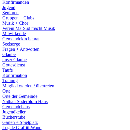
Konfirmanden
Jugend
Senioren
Gruppen + Clubs
Musik + Chor
Verein Ma-Süd macht Musik
Mitwirkende
Gemeindekirchenrat
Seelsorge
Fragen + Antworten
Glaube
unser Glaube
Gottesdienst
Taufe
Konfirmation
Trauung
Mitglied werden / übertreten
Orte
Orte der Gemeinde
Nathan Söderblom Haus
Gemeindehaus
Jugendkeller
Bücherstube
Garten + Spielplatz
Legale Graffiti-Wand