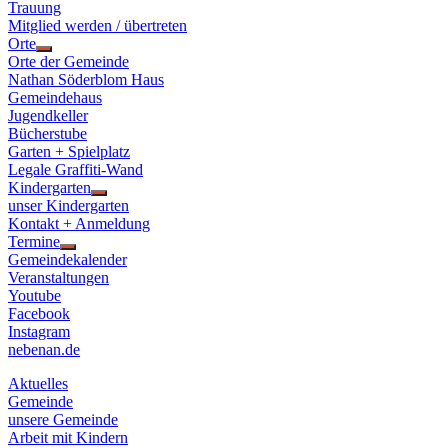
Trauung
Mitglied werden / übertreten
Orte
Show
Orte der Gemeinde
sub
Nathan Söderblom Haus
menu
Gemeindehaus
Jugendkeller
Bücherstube
Garten + Spielplatz
Legale Graffiti-Wand
Kindergarten
Show
unser Kindergarten
sub
Kontakt + Anmeldung
menu
Termine
Show
Gemeindekalender
sub
Veranstaltungen
menu
Youtube
Facebook
Instagram
nebenan.de
Aktuelles
Gemeinde
unsere Gemeinde
Arbeit mit Kindern