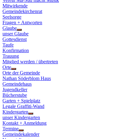
Verein Ma-Süd macht Musik
Mitwirkende
Gemeindekirchenrat
Seelsorge
Fragen + Antworten
Glaube
Show
unser Glaube
sub
Gottesdienst
menu
Taufe
Konfirmation
Trauung
Mitglied werden / übertreten
Orte
Show
Orte der Gemeinde
sub
Nathan Söderblom Haus
menu
Gemeindehaus
Jugendkeller
Bücherstube
Garten + Spielplatz
Legale Graffiti-Wand
Kindergarten
Show
unser Kindergarten
sub
Kontakt + Anmeldung
menu
Termine
Show
Gemeindekalender
sub