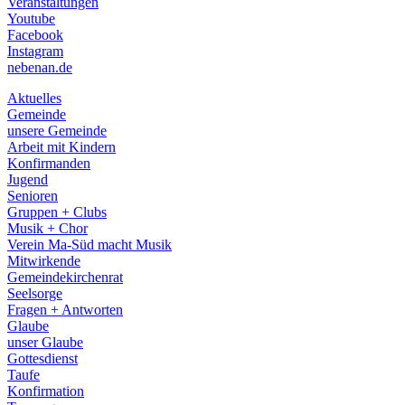
Veranstaltungen
menu
Youtube
Facebook
Instagram
nebenan.de
Aktuelles
Gemeinde
unsere Gemeinde
Arbeit mit Kindern
Konfirmanden
Jugend
Senioren
Gruppen + Clubs
Musik + Chor
Verein Ma-Süd macht Musik
Mitwirkende
Gemeindekirchenrat
Seelsorge
Fragen + Antworten
Glaube
unser Glaube
Gottesdienst
Taufe
Konfirmation