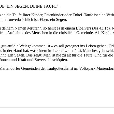
GRÜNDE, EIN SEGEN. DEINE TAUFE“.
an die Taufe Ihrer Kinder, Patenkinder oder Enkel. Taufe ist eine Verbi
u mir unverbrüchlich ist. Eben: ein Segen.
ei deinem Namen gerufen“, so heißt es in einem Bibelvers (Jes 43,1b). 
liche Aufnahme des Menschen in die christliche Gemeinde. Als Kirche 
 gut auf die Welt gekommen ist – es soll gesegnet ins Leben gehen. Ode
s in der Hand hat, was einem im Leben widerfährt. Manches geht schief
innt. Ein Segen. Das zeigt: Man ist nie zu alt für die Taufe. Und für di
önnen und Kraft und Zuversicht schöpfen.
ariendorfer Gemeinden der Taufgottesdienst im Volkspark Mariendorf 