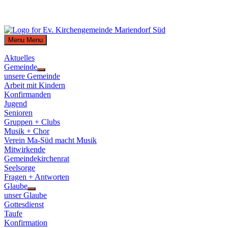
Skip
to
Menu
Menu
content
Aktuelles
Gemeinde
Show
unsere Gemeinde
sub
Arbeit mit Kindern
menu
Konfirmanden
Jugend
Senioren
Gruppen + Clubs
Musik + Chor
Verein Ma-Süd macht Musik
Mitwirkende
Gemeindekirchenrat
Seelsorge
Fragen + Antworten
Glaube
Show
unser Glaube
sub
Gottesdienst
menu
Taufe
Konfirmation