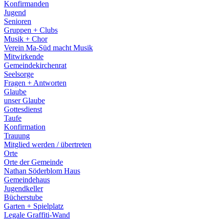
Konfirmanden
Jugend
Senioren
Gruppen + Clubs
Musik + Chor
Verein Ma-Süd macht Musik
Mitwirkende
Gemeindekirchenrat
Seelsorge
Fragen + Antworten
Glaube
unser Glaube
Gottesdienst
Taufe
Konfirmation
Trauung
Mitglied werden / übertreten
Orte
Orte der Gemeinde
Nathan Söderblom Haus
Gemeindehaus
Jugendkeller
Bücherstube
Garten + Spielplatz
Legale Graffiti-Wand