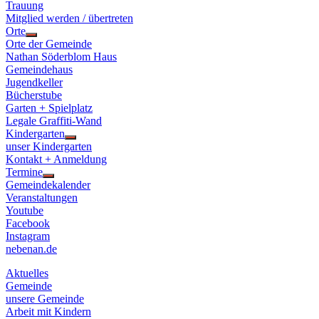
Trauung
Mitglied werden / übertreten
Orte
Show
Orte der Gemeinde
sub
Nathan Söderblom Haus
menu
Gemeindehaus
Jugendkeller
Bücherstube
Garten + Spielplatz
Legale Graffiti-Wand
Kindergarten
Show
unser Kindergarten
sub
Kontakt + Anmeldung
menu
Termine
Show
Gemeindekalender
sub
Veranstaltungen
menu
Youtube
Facebook
Instagram
nebenan.de
Aktuelles
Gemeinde
unsere Gemeinde
Arbeit mit Kindern