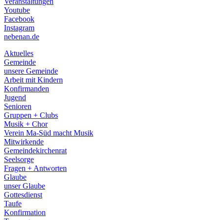
Veranstaltungen
menu
Youtube
Facebook
Instagram
nebenan.de
Aktuelles
Gemeinde
unsere Gemeinde
Arbeit mit Kindern
Konfirmanden
Jugend
Senioren
Gruppen + Clubs
Musik + Chor
Verein Ma-Süd macht Musik
Mitwirkende
Gemeindekirchenrat
Seelsorge
Fragen + Antworten
Glaube
unser Glaube
Gottesdienst
Taufe
Konfirmation