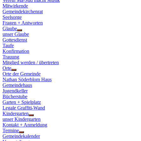
Verein Ma-Süd macht Musik
Mitwirkende
Gemeindekirchenrat
Seelsorge
Fragen + Antworten
Glaube
Show
unser Glaube
sub
Gottesdienst
menu
Taufe
Konfirmation
Trauung
Mitglied werden / übertreten
Orte
Show
Orte der Gemeinde
sub
Nathan Söderblom Haus
menu
Gemeindehaus
Jugendkeller
Bücherstube
Garten + Spielplatz
Legale Graffiti-Wand
Kindergarten
Show
unser Kindergarten
sub
Kontakt + Anmeldung
menu
Termine
Show
Gemeindekalender
sub