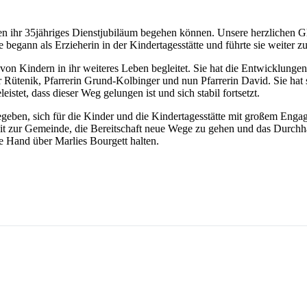
schen ihr 35jähriges Dienstjubiläum begehen können. Unsere herzliche
egann als Erzieherin in der Kindertagesstätte und führte sie weiter zur
n von Kindern in ihr weiteres Leben begleitet. Sie hat die Entwicklungen
r Rütenik, Pfarrerin Grund-Kolbinger und nun Pfarrerin David. Sie hat
eistet, dass dieser Weg gelungen ist und sich stabil fortsetzt.
gegeben, sich für die Kinder und die Kindertagesstätte mit großem Enga
it zur Gemeinde, die Bereitschaft neue Wege zu gehen und das Durchhal
e Hand über Marlies Bourgett halten.