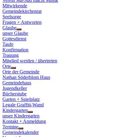
Verein Ma-Süd macht Musik
Mitwirkende
Gemeindekirchenrat
Seelsorge
Fragen + Antworten
Glaube
Show
unser Glaube
sub
Gottesdienst
menu
Taufe
Konfirmation
Trauung
Mitglied werden / übertreten
Orte
Show
Orte der Gemeinde
sub
Nathan Söderblom Haus
menu
Gemeindehaus
Jugendkeller
Bücherstube
Garten + Spielplatz
Legale Graffiti-Wand
Kindergarten
Show
unser Kindergarten
sub
Kontakt + Anmeldung
menu
Termine
Show
Gemeindekalender
sub