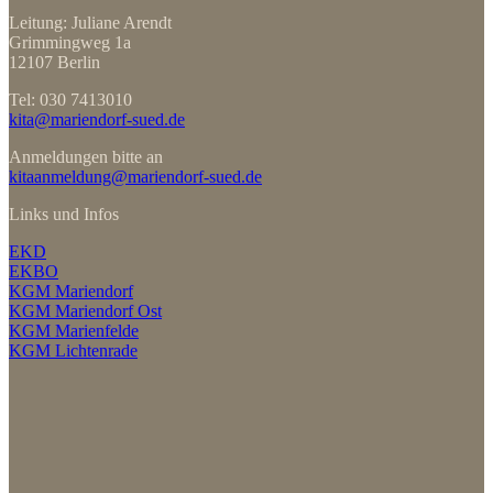
Leitung: Juliane Arendt
Grimmingweg 1a
12107 Berlin
Tel: 030 7413010
kita@mariendorf-sued.de
Anmeldungen bitte an
kitaanmeldung@mariendorf-sued.de
Links und Infos
EKD
EKBO
KGM Mariendorf
KGM Mariendorf Ost
KGM Marienfelde
KGM Lichtenrade