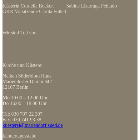
Küsterin Cornelia Becker, Sabine Lizarraga Peinado
GKR Vorsitzende Carola Follert
Wir sind Teil von
Kirche und Küsterei
Nathan Söderblom Haus
Mariendorfer Damm 342
12107 Berlin
Mo
10:00 – 12:00 Uhr
Do
16:00 – 18:00 Uhr
Tel: 030 707 22 307
Fax: 030 741 93 38
kuesterei@mariendorf-sued.de
Kindertagesstätte