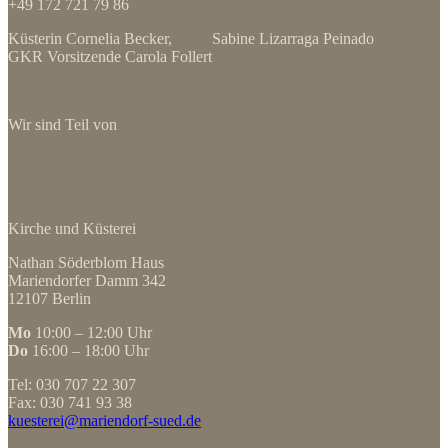
+49 172 721 79 86
Küsterin Cornelia Becker, Sabine Lizarraga Peinado
GKR Vorsitzende Carola Follert
Wir sind Teil von
Kirche und Küsterei
Nathan Söderblom Haus
Mariendorfer Damm 342
12107 Berlin
Mo
10:00 – 12:00 Uhr
Do
16:00 – 18:00 Uhr
Tel: 030 707 22 307
Fax: 030 741 93 38
kuesterei@mariendorf-sued.de