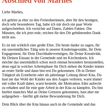
Abschied von Marlies
Liebe Marlies,
ich gehöre ja eher zu den Freirednerinnen, aber für den heutigen,
doch sehr besonderen Tag, habe ich mir doch ein paar Worte
aufgeschrieben. Ich verzichte auf Daten, Zahlen Fakten. Die
Minuten, die ich jetzt rede, reichen für den Dir gebührenden Dank
nicht aus.
Es ist mir wirklich eine große Ehre, Dir heute danke zu sagen, für
ein unermüdliches Tätig sein in unserer Kindertagesstätte, für Dein
Engagement, für Dein Durchhaltevermögen, für Deine Kreativität,
für Deinen Einsatz in der Gemeinde und im Kirchenkreis. Ich
möchte das unermüdlich schon noch einmal besonders herausstellen,
denn egal in welcher Arbeitsphase für Dich stehen die Kinder immer
an erster Stelle und dann bist erst Du gekommen. Ob in Deiner
Tätigkeit als Erzieherin oder als jahrelange Leitung dieser Kita, Du
hast nie das Wohl der Kinder aus den Augen verloren, warst immer
mit voller Kraft dabei, warst bestrebt, die Motivation Aller aufrecht
zu erhalten und für eine gute Arbeit in der Kita zu kämpfen. Du bist
hierbei manches Mal an Deine Grenzen gekommen, hast aber nie
aufgegeben – hierfür gilt meine Bewunderung für Dich.
Dein Blick über die Kita hinaus auch in die Gemeinde und das