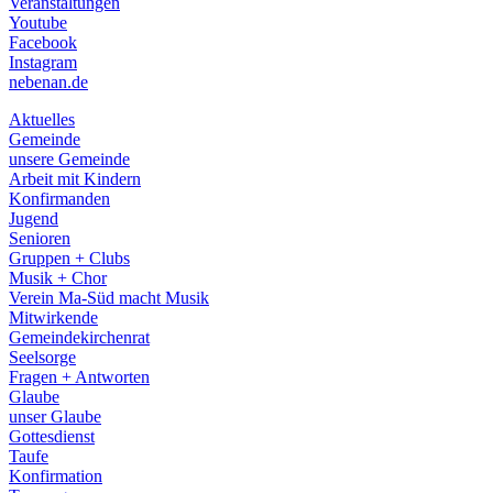
Veranstaltungen
menu
Youtube
Facebook
Instagram
nebenan.de
Aktuelles
Gemeinde
unsere Gemeinde
Arbeit mit Kindern
Konfirmanden
Jugend
Senioren
Gruppen + Clubs
Musik + Chor
Verein Ma-Süd macht Musik
Mitwirkende
Gemeindekirchenrat
Seelsorge
Fragen + Antworten
Glaube
unser Glaube
Gottesdienst
Taufe
Konfirmation