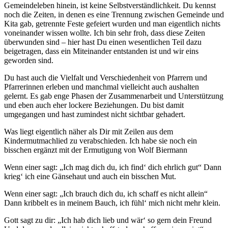
Gemeindeleben hinein, ist keine Selbstverständlichkeit. Du kennst
noch die Zeiten, in denen es eine Trennung zwischen Gemeinde und
Kita gab, getrennte Feste gefeiert wurden und man eigentlich nichts
voneinander wissen wollte. Ich bin sehr froh, dass diese Zeiten
überwunden sind – hier hast Du einen wesentlichen Teil dazu
beigetragen, dass ein Miteinander entstanden ist und wir eins
geworden sind.
Du hast auch die Vielfalt und Verschiedenheit von Pfarrern und
Pfarrerinnen erleben und manchmal vielleicht auch aushalten
gelernt. Es gab enge Phasen der Zusammenarbeit und Unterstützung
und eben auch eher lockere Beziehungen. Du bist damit
umgegangen und hast zumindest nicht sichtbar gehadert.
Was liegt eigentlich näher als Dir mit Zeilen aus dem
Kindermutmachlied zu verabschieden. Ich habe sie noch ein
bisschen ergänzt mit der Ermutigung von Wolf Biermann
Wenn einer sagt: „Ich mag dich du, ich find‘ dich ehrlich gut“ Dann
krieg‘ ich eine Gänsehaut und auch ein bisschen Mut.
Wenn einer sagt: „Ich brauch dich du, ich schaff es nicht allein“
Dann kribbelt es in meinem Bauch, ich fühl‘ mich nicht mehr klein.
Gott sagt zu dir: „Ich hab dich lieb und wär‘ so gern dein Freund