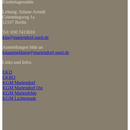
Kindertagesstätte
Leitung: Juliane Arendt
Grimmingweg 1a
12107 Berlin
Tel: 030 7413010
kita@mariendorf-sued.de
Anmeldungen bitte an
kitaanmeldung@mariendorf-sued.de
Links und Infos
EKD
EKBO
KGM Mariendorf
KGM Mariendorf Ost
KGM Marienfelde
KGM Lichtenrade