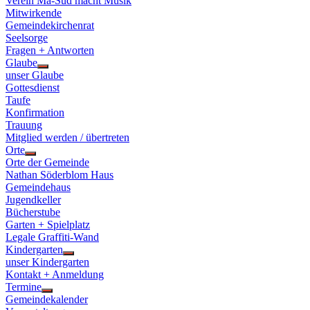
Verein Ma-Süd macht Musik
Mitwirkende
Gemeindekirchenrat
Seelsorge
Fragen + Antworten
Glaube
Show
unser Glaube
sub
Gottesdienst
menu
Taufe
Konfirmation
Trauung
Mitglied werden / übertreten
Orte
Show
Orte der Gemeinde
sub
Nathan Söderblom Haus
menu
Gemeindehaus
Jugendkeller
Bücherstube
Garten + Spielplatz
Legale Graffiti-Wand
Kindergarten
Show
unser Kindergarten
sub
Kontakt + Anmeldung
menu
Termine
Show
Gemeindekalender
sub