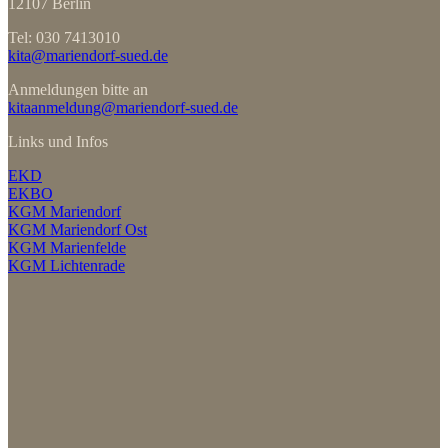
12107 Berlin
Tel: 030 7413010
kita@mariendorf-sued.de
Anmeldungen bitte an
kitaanmeldung@mariendorf-sued.de
Links und Infos
EKD
EKBO
KGM Mariendorf
KGM Mariendorf Ost
KGM Marienfelde
KGM Lichtenrade