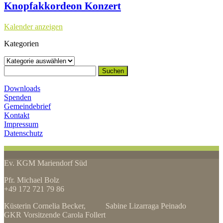
Knopfakkordeon Konzert
Kalender anzeigen
Kategorien
Kategorien
Suchen
nach:
Downloads
Spenden
Gemeindebrief
Kontakt
Impressum
Datenschutz
Ev. KGM Mariendorf Süd
Pfr. Michael Bolz
+49 172 721 79 86
Küsterin Cornelia Becker, Sabine Lizarraga Peinado
GKR Vorsitzende Carola Follert