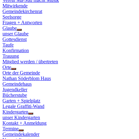
Verein Ma-Süd macht Musik
Mitwirkende
Gemeindekirchenrat
Seelsorge
Fragen + Antworten
Glaube
Show
unser Glaube
sub
Gottesdienst
menu
Taufe
Konfirmation
Trauung
Mitglied werden / übertreten
Orte
Show
Orte der Gemeinde
sub
Nathan Söderblom Haus
menu
Gemeindehaus
Jugendkeller
Bücherstube
Garten + Spielplatz
Legale Graffiti-Wand
Kindergarten
Show
unser Kindergarten
sub
Kontakt + Anmeldung
menu
Termine
Show
Gemeindekalender
sub