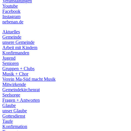
Veranstaltungen
menu
Youtube
Facebook
Instagram
nebenan.de
Aktuelles
Gemeinde
unsere Gemeinde
Arbeit mit Kindern
Konfirmanden
Jugend
Senioren
Gruppen + Clubs
Musik + Chor
Verein Ma-Süd macht Musik
Mitwirkende
Gemeindekirchenrat
Seelsorge
Fragen + Antworten
Glaube
unser Glaube
Gottesdienst
Taufe
Konfirmation