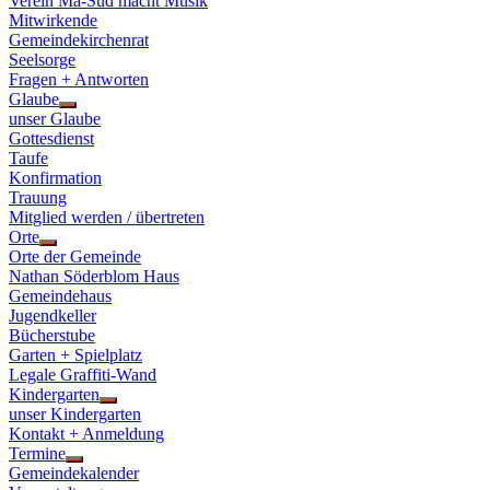
Verein Ma-Süd macht Musik
Mitwirkende
Gemeindekirchenrat
Seelsorge
Fragen + Antworten
Glaube
Show
unser Glaube
sub
Gottesdienst
menu
Taufe
Konfirmation
Trauung
Mitglied werden / übertreten
Orte
Show
Orte der Gemeinde
sub
Nathan Söderblom Haus
menu
Gemeindehaus
Jugendkeller
Bücherstube
Garten + Spielplatz
Legale Graffiti-Wand
Kindergarten
Show
unser Kindergarten
sub
Kontakt + Anmeldung
menu
Termine
Show
Gemeindekalender
sub