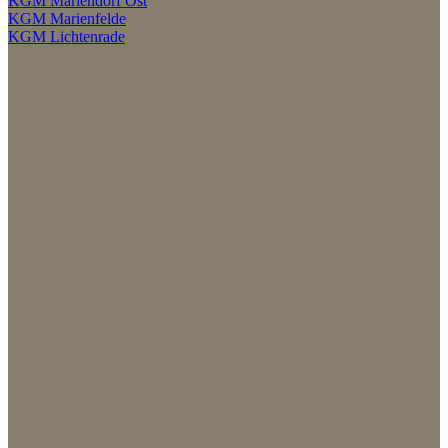
KGM Mariendorf Ost
KGM Marienfelde
KGM Lichtenrade