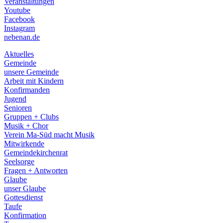
Veranstaltungen
menu
Youtube
Facebook
Instagram
nebenan.de
Aktuelles
Gemeinde
unsere Gemeinde
Arbeit mit Kindern
Konfirmanden
Jugend
Senioren
Gruppen + Clubs
Musik + Chor
Verein Ma-Süd macht Musik
Mitwirkende
Gemeindekirchenrat
Seelsorge
Fragen + Antworten
Glaube
unser Glaube
Gottesdienst
Taufe
Konfirmation