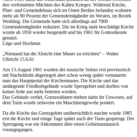
den verfeindeten Mächten des Kalten Krieges. Während Kirche,
Pfarr- und Gemeindehaus sich im Osten Berlins befanden wohnten
mehr als 90 Prozent der Gemeindemitglieder im Westen, im Bezirk
Wedding. Die Gemeinde hatte sich allerdings auf 7000
Gemeindemitglieder reduziert. Die im Krieg stark beschädigt Kirche
wurde ab 1950 wieder hergestellt und bis 1961 für Gottesdienste
genutzt.
Lüge und Hochmut
„Niemand hat die Absicht eine Mauer zu errichten“ – Walter
Ulbricht 15.6.61
Am 13.August 1961 wurden der russische Sektor erst provisorisch
mit Stacheldraht abgeriegelt aber schon wenig später vermauerte
man das Hauptportal der Kirchenmauer. Die Kirche und das
umliegende Friedhofsgelände wurde Sperrgebiet und durften von
keiner Seite aus mehr betreten werden.
Das Gebäude verfiel, Grenzsoldaten trieben darin ihr Unwesen, auf
dem Turm wurde zeitweise ein Maschinengewehr postiert.
Da die Kirche das Grenzgebiet unübersichtlich machte wurde 1985
erst die Kirche und einige Tage später auch der Turm gesprengt. Der
Sprengung war ein Abkommen über einen Gebietsaustausch
vorangegangen.