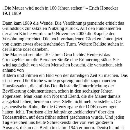
„Die Mauer wird noch in 100 Jahren stehen“ – Erich Honecker
19.1.1989
Dann kam 1989 die Wende. Die Versöhnungsgemeinde erhielt das
Grundstück zur sakralen Nutzung zurück. Auf den Fundamenten
der alten Kirche wurde am 9.November 2000 die Kapelle der
Versöhnung errichtet. Die noch vorhandenen Glocken läuten jetzt
von einem etwas abseitsstehenden Turm. Weitere Relikte stehen in
der Kirche oder daneben.
Die Mauer ist seit über 30 Jahren Geschichte. Heute ist das
Grenzgebiet um die Bernauer Straße eine Erinnerungsstätte. Sie
wird tagtäglich von vielen Menschen besucht, die versuchen, sich
anhand von
Bildern und Filmen ein Bild von der damaligen Zeit zu machen. Das
ist schwer. Die Kirche wurde gesprengt und die zugemauerten
Hausfassaden, die auf das Deutlichste die Unterdrückung der
Bevölkerung dokumentierten, schon in den sechziger Jahren
abgerissen. Man kann sich Not und Elend, die die Mauer damals
ausgelöst haben, heute an dieser Stelle nicht mehr vorstellen. Die
gespenstische Ruhe, die die Grenzorgane der DDR erzwungen
hatten, fehlt. Touristen aller Jahrgänge „schlendern“ über den
Todesstreifen, auf dem früher scharf geschossen wurde. Und jeden
Tag erreichen uns heute Schreckensbilder von viel größerem
Ausmaß, die an das Berlin im Jahre 1945 erinnern. Deutschland ist