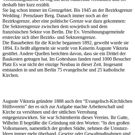
deshalb hier kurz erzählt.
Sie lag schon immer im Grenzgebiet. Bis 1945 an der Bezirksgrenze
Wedding / Prenzlauer Berg. Danach immer noch an der
Bezirksgrenze, aber eine politische Grenze war dazu gekommen:
Die Sektorengrenze zwischen dem sowjetisch und dem
französischen Sektor von Berlin. Die Ev. Versöhnungsgemeinde
erstreckte sich über Bezirks- und Sektorengrenze.
Die Bauarbeiten für die Kirche begannen 1892, geweiht wurde sie
1894. Es heißt allgemein sie wurde von Kaiserin Auguste Viktoria
gestiftet. Andere Quellen berichten davon, dass sie ein Drittel der
Baukosten getragen hat. Im Gotteshaus fanden rund 1000 Besucher
Platz Es war nicht der einzige Neubau in dieser Zeit. Insgesamt
entstanden in und um Berlin 75 evangelische und 25 katholische
Kirchen.
Auguste Viktoria gründete 1888 auch den “Evangelisch-Kirchlichen
Hülfsverein” der es sich zur Aufgabe machte Arbeiterschaft und
Kirche zu versöhnen und der sittlichen Verrohung
entgegenzuwirken. Sie war Schirmherrin dieses Vereins. Ihr Gatte,
Wilhelm II begrüßte die Gründung mit den Worten: “In den großen
Volksmassen, namentlich der großen Städte, nehmen die Umsturz-
Ideen immer mehr überhand. Gesetze oder Gewaltmaßnahmen sind