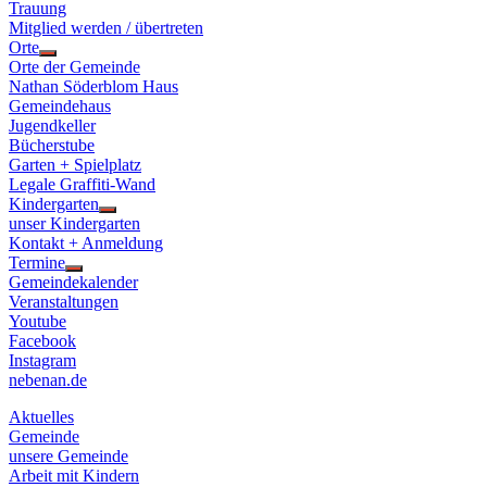
Trauung
Mitglied werden / übertreten
Orte
Show
Orte der Gemeinde
sub
Nathan Söderblom Haus
menu
Gemeindehaus
Jugendkeller
Bücherstube
Garten + Spielplatz
Legale Graffiti-Wand
Kindergarten
Show
unser Kindergarten
sub
Kontakt + Anmeldung
menu
Termine
Show
Gemeindekalender
sub
Veranstaltungen
menu
Youtube
Facebook
Instagram
nebenan.de
Aktuelles
Gemeinde
unsere Gemeinde
Arbeit mit Kindern