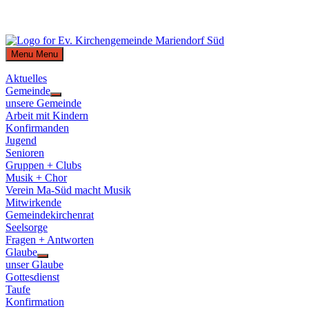
Skip
to
Menu
Menu
content
Aktuelles
Gemeinde
Show
unsere Gemeinde
sub
Arbeit mit Kindern
menu
Konfirmanden
Jugend
Senioren
Gruppen + Clubs
Musik + Chor
Verein Ma-Süd macht Musik
Mitwirkende
Gemeindekirchenrat
Seelsorge
Fragen + Antworten
Glaube
Show
unser Glaube
sub
Gottesdienst
menu
Taufe
Konfirmation