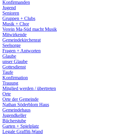
Konfirmanden
Jugend
Senioren
Gruppen + Clubs
Musik + Chor
Verein Ma-Süd macht Musik
Mitwirkende
Gemeindekirchenrat
Seelsorge
Fragen + Antworten
Glaube
unser Glaube
Gottesdienst
Taufe
Konfirmation
Trauung
Mitglied werden / übertreten
Orte
Orte der Gemeinde
Nathan Söderblom Haus
Gemeindehaus
Jugendkeller
Bücherstube
Garten + Spielplatz
Legale Graffiti-Wand