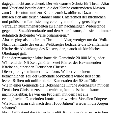
dagegen nicht ausreichend. Der wirksamste Schutz für Thron, Altar
und Vaterland besteht darin, die der Kirche entfremdeten Massen
zum Christentum und zur Kirche zurückzuführen. Dazu aber
müssen sich alle treuen Männer ohne Unterschied der kirchlichen
und politischen Parteistellung vereinigen und in gegenseitigem
Vertrauen zusammenarbeiten zu einem nachhaltigen Widerstande
gegen die Sozialdemokratie und den Anarchismus, die sich in immer
gefährlich drohender Weise organisieren.”
Aha, es ging also mehr um Thron und Altar, weniger um das Volk.
Nach dem Ende des ersten Weltkrieges bedauerte die Evangelische
Kirche die Abdankung des Kaisers, der ja auch als kirchliches
Oberhaupt galt.
Ende der zwanziger Jahre hatte die Gemeinde 20.000 Mitglieder.
Während der NS-Zeit gehörten zwei Pfarrer der Bekennenden
Kirche an, einer den Deutschen Christen.
Dieser predigte mitunter in Uniform. Weil er von einem
beträchtlichen Teil der Gemeinde boykottiert wurde ließ er die
leeren Reihen mit uniformierten Kameraden der SS auffüllen.“
Wie in einer Gemeinde die Bekennende Kirche gleichzeitig mit den
Deutschen Christen zusammenwirken, konnte ist heute kaum
nachvollziehbar. Es war ein Problem, mit dem fast alle
evangelischen Gemeinden konfrontiert wurden. Vor allen Dingen:
Wie konnte man sich nach den „1000 Jahren“ wieder in die Augen
schauen?
Nach 1945 stand das Gotteshaus plötzlich an der Grenze zwischen