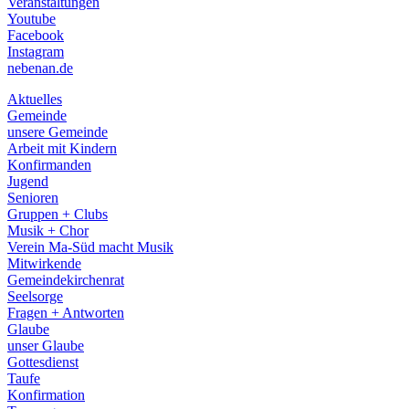
Veranstaltungen
menu
Youtube
Facebook
Instagram
nebenan.de
Aktuelles
Gemeinde
unsere Gemeinde
Arbeit mit Kindern
Konfirmanden
Jugend
Senioren
Gruppen + Clubs
Musik + Chor
Verein Ma-Süd macht Musik
Mitwirkende
Gemeindekirchenrat
Seelsorge
Fragen + Antworten
Glaube
unser Glaube
Gottesdienst
Taufe
Konfirmation