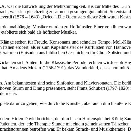
.A. war die Entwicklung der Mehrstimmigkeit. Bis zur Mitte des 13.Jh 
nach, was sich gleichzeitig zusammen gesungen gut anhört. So entstan
verdi (1576 – 1643) „Orfeo“. Die Opernstars dieser Zeit waren Kastra
wurde unabhängig. Musiker wurden zu Hofkünstler. Einer von ihnen war 
tablierte sich bald als höfischer Musiker.
-Klänge stehen für Freude, Konsonanz und schnelles Tempo, Moll-Klä
n Italien erobert, als er zum Kapellmeister des Kurfürsten von Hannove
ratorien (Episoden aus biblischen Geschichten für Chor, Solisten und
ckelten sich Suiten. In die Klassische Periode rechnen wir Joseph Ha
elt hat. Amadeus Mozart (1756-1791), das Wunderkind, das schon mit 5 
. Am bekanntesten sind seine Sinfonien und Klaviersonaten. Die berüh
hoven Sturm und Drang präsentiert, steht Franz Schubert (1797-1820) i
edermeier.
spiele dafür zu geben, wie durch die Künstler, aber auch durch äußere
n dem Hirten David berichtet, der durch sein Harfenspiel bei König S
Patienten, der jede Therapie Stunde mit einem gemeinsamen Tänzchen b
prachstörungen betroffen war. Er bekam Sprach- und Musiktherapie. Die