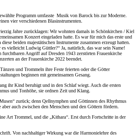
t gewählte Programm umfasste Musik von Barock bis zur Moderne.
inen vier verschiedenen Blasinstrumenten.
vierzig Jahre zurücklagen: Wir wohnten damals in Schönkirchen / Kiel
gemeinsamen Konzert eingeladen hatte. Es war für mich das erste und
n diese beiden majestätischen Instrumente zusammen erzeugt hatten.
es vielleicht Ludwig Güttler?“ Ja, natürlich, das war sein Name!
m furchtbaren Angriff auf Dresden 1943 zerstörten Frauenkirche
Konzerten an der Frauenkirche 2022 beendet.
änzen und Trommeln ihre Feste feierten oder die Götter
anstaltungen beginnen mit gemeinsamen Gesang.
ang ihr Kind beruhigt und in den Schlaf wiegt. Auch die ersten
hmus und Tonhöhe, sie ordnen Zeit und Klang.
er Musen“ zurück; denn Qellnymphen und Göttinnen des Rhythmus
ie aber auch zwischen den Menschen und den Göttern fördern.
 Art Trommel, und die „Kithara“. Erst durch Fortschritte in der
schrift. Von nachhaltiger Wirkung war die Harmonielehre des