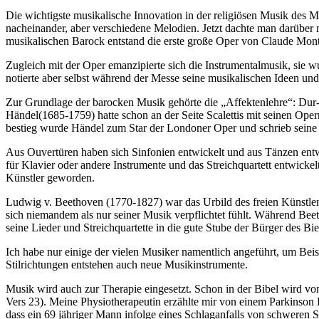
Die wichtigste musikalische Innovation in der religiösen Musik des M
nacheinander, aber verschiedene Melodien. Jetzt dachte man darüber 
musikalischen Barock entstand die erste große Oper von Claude Monte
Zugleich mit der Oper emanzipierte sich die Instrumentalmusik, sie 
notierte aber selbst während der Messe seine musikalischen Ideen und e
Zur Grundlage der barocken Musik gehörte die „Affektenlehre“: Dur
Händel(1685-1759) hatte schon an der Seite Scalettis mit seinen Oper
bestieg wurde Händel zum Star der Londoner Oper und schrieb seine O
Aus Ouvertüren haben sich Sinfonien entwickelt und aus Tänzen entwi
für Klavier oder andere Instrumente und das Streichquartett entwick
Künstler geworden.
Ludwig v. Beethoven (1770-1827) war das Urbild des freien Künstlers
sich niemandem als nur seiner Musik verpflichtet fühlt. Während Beet
seine Lieder und Streichquartette in die gute Stube der Bürger des Bi
Ich habe nur einige der vielen Musiker namentlich angeführt, um Bei
Stilrichtungen entstehen auch neue Musikinstrumente.
Musik wird auch zur Therapie eingesetzt. Schon in der Bibel wird vo
Vers 23). Meine Physiotherapeutin erzählte mir von einem Parkinson 
dass ein 69 jähriger Mann infolge eines Schlaganfalls von schweren S