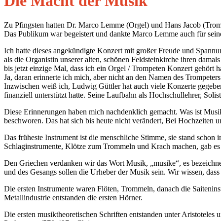
Die Macht der Musik
Zu Pfingsten hatten Dr. Marco Lemme (Orgel) und Hans Jacob (Trom
Das Publikum war begeistert und dankte Marco Lemme auch für seine 
Ich hatte dieses angekündigte Konzert mit großer Freude und Spannun
als die Organistin unserer alten, schönen Feldsteinkirche ihren dam
bis jetzt einzige Mal, dass ich ein Orgel / Trompeten Konzert gehört
Ja, daran erinnerte ich mich, aber nicht an den Namen des Trompeters
Inzwischen weiß ich, Ludwig Güttler hat auch viele Konzerte gegebe
finanziell unterstützt hatte. Seine Laufbahn als Hochschullehrer, Sol
Diese Erinnerungen haben mich nachdenklich gemacht. Was ist Musik
beschworen. Das hat sich bis heute nicht verändert, Bei Hochzeiten
Das früheste Instrument ist die menschliche Stimme, sie stand schon 
Schlaginstrumente, Klötze zum Trommeln und Krach machen, gab es 
Den Griechen verdanken wir das Wort Musik, „musike“, es bezeichn
und des Gesangs sollen die Urheber der Musik sein. Wir wissen, das
Die ersten Instrumente waren Flöten, Trommeln, danach die Saitenins
Metallindustrie entstanden die ersten Hörner.
Die ersten musiktheoretischen Schriften entstanden unter Aristotele