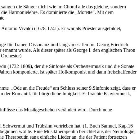
.sangen die Sänger nicht wie im Choral alle das gleiche, sondern
d die Harmonielehre. Es dominierte die „Motette“. Mit dem
te.
Antonio Vivaldi (1678-1741). Er war als Priester ausgebildet,
nge für Trauer, Dissonanz und langsames Tempo. Georg,Friedrich
r ernannt wurde. Als dieser später als George I. den englischen Thron
 Orchester).
ydn (1732-1809), der die Sinfonie als Orchestermusik und die Sonate
Jahren komponierte, ist später Hofkomponist und dann freischaffender
mte „Ode an die Freude“ am Schluss seiner 9.Sinfonie zeigt, dass er
n der Romantik für bürgerliche Innigkeit. Er brachte Klaviermusik,
 Einflüsse das Musikgeschehen verändert wird. Durch neue
aul Schwermut und Trübsinn vertrieben hat. (1. Buch Samuel, Kap.16
eginnen wollte. Eine Musiktherapeutin berichtet aus der Neurologie,
 Therapeutin sang einfache Lieder an, die der Patient fortsetzen