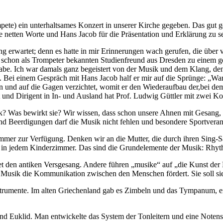
pete) ein unterhaltsames Konzert in unserer Kirche gegeben. Das gu
netten Worte und Hans Jacob für die Präsentation und Erklärung zu se
g erwartet; denn es hatte in mir Erinnerungen wach gerufen, die über 
als schon als Trompeter bekannten Studienfreund aus Dresden zu einem 
 habe. Ich war damals ganz begeistert von der Musik und dem Klang, de
. Bei einem Gespräch mit Hans Jacob half er mir auf die Sprünge: „War 
n und auf die Gagen verzichtet, womit er den Wiederaufbau der,bei de
ist und Dirigent in In- und Ausland hat Prof. Ludwig Güttler mit zwei 
? Was bewirkt sie? Wir wissen, dass schon unsere Ahnen mit Gesang, T
 und Beerdigungen darf die Musik nicht fehlen und besondere Sportver
immer zur Verfügung. Denken wir an die Mutter, die durch ihren Sing-S
in jedem Kinderzimmer. Das sind die Grundelemente der Musik: Rhyt
et den antiken Versgesang. Andere führen „musike“ auf „die Kunst d
s Musik die Kommunikation zwischen den Menschen fördert. Sie soll s
trumente. Im alten Griechenland gab es Zimbeln und das Tympanum, eine
s und Euklid. Man entwickelte das System der Tonleitern und eine Noten