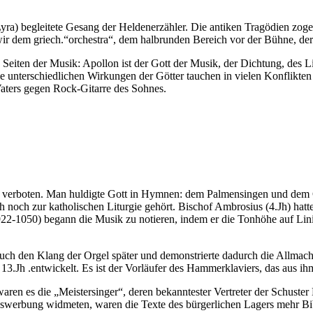
r Lyra) begleitete Gesang der Heldenerzähler. Die antiken Tragödien zo
ir dem griech.“orchestra“, dem halbrunden Bereich vor der Bühne, der
Seiten der Musik: Apollon ist der Gott der Musik, der Dichtung, des Lic
e unterschiedlichen Wirkungen der Götter tauchen in vielen Konflikten
aters gegen Rock-Gitarre des Sohnes.
ch verboten. Man huldigte Gott in Hymnen: dem Palmensingen und dem 
uch noch zur katholischen Liturgie gehört. Bischof Ambrosius (4.Jh) h
22-1050) begann die Musik zu notieren, indem er die Tonhöhe auf Linie
ch den Klang der Orgel später und demonstrierte dadurch die Allmacht 
3.Jh .entwickelt. Es ist der Vorläufer des Hammerklaviers, das aus i
waren es die „Meistersinger“, deren bekanntester Vertreter der Schust
werbung widmeten, waren die Texte des bürgerlichen Lagers mehr Bibel