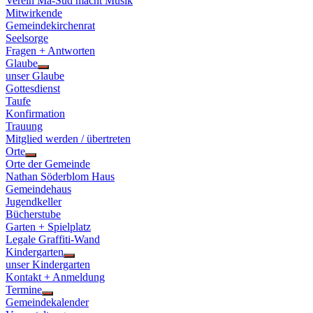
Verein Ma-Süd macht Musik
Mitwirkende
Gemeindekirchenrat
Seelsorge
Fragen + Antworten
Glaube
Show
unser Glaube
sub
Gottesdienst
menu
Taufe
Konfirmation
Trauung
Mitglied werden / übertreten
Orte
Show
Orte der Gemeinde
sub
Nathan Söderblom Haus
menu
Gemeindehaus
Jugendkeller
Bücherstube
Garten + Spielplatz
Legale Graffiti-Wand
Kindergarten
Show
unser Kindergarten
sub
Kontakt + Anmeldung
menu
Termine
Show
Gemeindekalender
sub