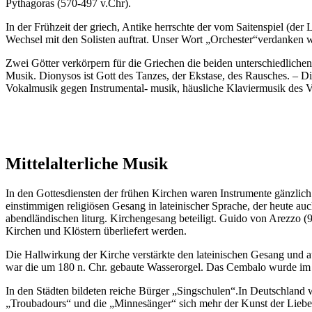
Pythagoras (570-497 v.Chr).
In der Frühzeit der griech, Antike herrschte der vom Saitenspiel (de
Wechsel mit den Solisten auftrat. Unser Wort „Orchester“verdanken w
Zwei Götter verkörpern für die Griechen die beiden unterschiedlichen 
Musik. Dionysos ist Gott des Tanzes, der Ekstase, des Rausches. – Di
Vokalmusik gegen Instrumental- musik, häusliche Klaviermusik des V
Mittelalterliche Musik
In den Gottesdiensten der frühen Kirchen waren Instrumente gänzli
einstimmigen religiösen Gesang in lateinischer Sprache, der heute a
abendländischen liturg. Kirchengesang beteiligt. Guido von Arezzo (9
Kirchen und Klöstern überliefert werden.
Die Hallwirkung der Kirche verstärkte den lateinischen Gesang und au
war die um 180 n. Chr. gebaute Wasserorgel. Das Cembalo wurde im 1
In den Städten bildeten reiche Bürger „Singschulen“.In Deutschland 
„Troubadours“ und die „Minnesänger“ sich mehr der Kunst der Liebes