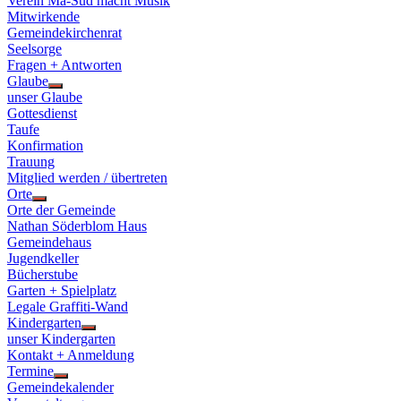
Verein Ma-Süd macht Musik
Mitwirkende
Gemeindekirchenrat
Seelsorge
Fragen + Antworten
Glaube
Show
unser Glaube
sub
Gottesdienst
menu
Taufe
Konfirmation
Trauung
Mitglied werden / übertreten
Orte
Show
Orte der Gemeinde
sub
Nathan Söderblom Haus
menu
Gemeindehaus
Jugendkeller
Bücherstube
Garten + Spielplatz
Legale Graffiti-Wand
Kindergarten
Show
unser Kindergarten
sub
Kontakt + Anmeldung
menu
Termine
Show
Gemeindekalender
sub