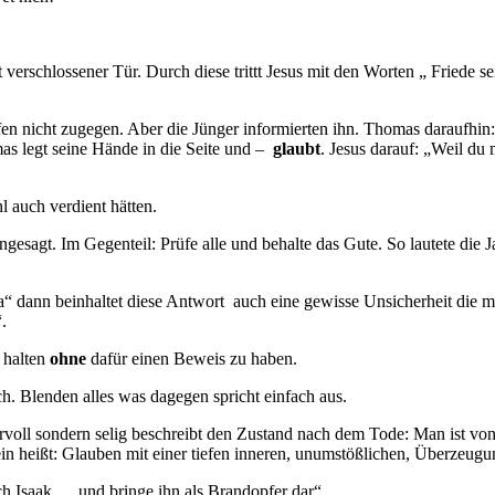
erschlossener Tür. Durch diese trittt Jesus mit den Worten „ Friede s
en nicht zugegen. Aber die Jünger informierten ihn. Thomas daraufhin
mas legt seine Hände in die Seite und –
glaubt
. Jesus darauf: „Weil du
 auch verdient hätten.
gesagt. Im Gegenteil: Prüfe alle und behalte das Gute. So lautete die 
a“ dann beinhaltet diese Antwort auch eine gewisse Unsicherheit die m
.
 halten
ohne
dafür einen Beweis zu haben.
ch. Blenden alles was dagegen spricht einfach aus.
dervoll sondern selig beschreibt den Zustand nach dem Tode: Man ist vo
sein heißt: Glauben mit einer tiefen inneren, unumstößlichen, Überzeu
ch Isaak…. und bringe ihn als Brandopfer dar“