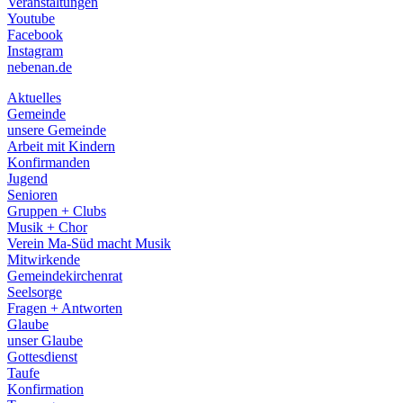
Veranstaltungen
menu
Youtube
Facebook
Instagram
nebenan.de
Aktuelles
Gemeinde
unsere Gemeinde
Arbeit mit Kindern
Konfirmanden
Jugend
Senioren
Gruppen + Clubs
Musik + Chor
Verein Ma-Süd macht Musik
Mitwirkende
Gemeindekirchenrat
Seelsorge
Fragen + Antworten
Glaube
unser Glaube
Gottesdienst
Taufe
Konfirmation