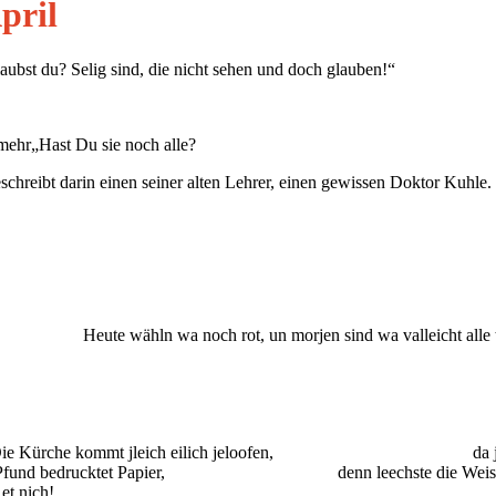
pril
aubst du? Selig sind, die nicht sehen und doch glauben!“
 mehr„Hast Du sie noch alle?
schreibt darin einen seiner alten Lehrer, einen gewissen Doktor Kuhle.
ie Karre. Heute wähln wa noch rot, un morjen sind wa val
rche kommt jleich eilich jeloofen, da jibt e
und bedrucktet Papier, denn leechste die Weise
nich!