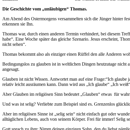
Die Geschichte vom „unläubigen“ Thomas.
Am Abend des Ostermorgens versammelten sich die Jünger hinter fest v
erkennen sie Ihn.
Thomas war, durch einen anderen Termin verhindert, bei diesem Treff
habe“. Eine Woche später das gleiche Szenario. Jesus erscheint, Tho
nicht sehen“.
Thomas bekommt also als einziger einen Rüffel den alle Anderen wohl
Bedingungslos zu glauben ist in weltlichen Dingen heutzutage nicht an
angesagt.
Glauben ist nicht Wissen. Antwortet man auf eine Frage:“Ich glaube j
relativ leicht ausräumen kann. Dann wird aus „Ich glaube“ „Ich weiß“
Aber Glauben im religiösen Sinn bedeutet „Glauben“ etwas für wahr
Und was ist selig? Verliebte zum Beispiel sind es. Grenzenlos glückli
Aber im religiösen Sinne ist „selig sein“ nicht einfach gut oder wun
alltäglichen Lebens, auch von seinem Körper. Frei für immer! Selig 
Gott sprach zu ihm: Nimm deinen einzigen Sohn, den du liebst nämli