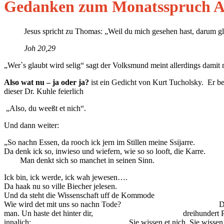
Gedanken zum Monatsspruch A
Jesus spricht zu Thomas: „Weil du mich gesehen hast, darum gl
Joh 20,29
„Wer`s glaubt wird selig“ sagt der Volksmund meint allerdings damit
Also wat nu – ja oder ja?
ist ein Gedicht von Kurt Tucholsky. Er be
dieser Dr. Kuhle feierlich
„Also, du weeßt et nich“.
Und dann weiter:
„So nachn Essen, da rooch ick jern im Stillen meine Ssijarre.
Da denk ick so, inwieso und wiefern, wie so so looft, d
Man denkt sich so manchet in seinen Sinn.
Ick bin, ick werde, ick wah jewesen….
Da haak nu so ville Biecher jelesen.
Und da steht die Wissenschaft uff de Kommode
Wie wird det mit uns so nachn Tode? Die Kü
man. Un haste det hinter dir, dreihundert Pf
innalich: Sie wissen et nich. Sie wissen et 