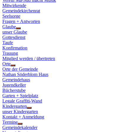
Verein Ma-Süd macht Musik
Mitwirkende
Gemeindekirchenrat
Seelsorge
Fragen + Antworten
Glaube
Show
unser Glaube
sub
Gottesdienst
menu
Taufe
Konfirmation
Trauung
Mitglied werden / übertreten
Orte
Show
Orte der Gemeinde
sub
Nathan Söderblom Haus
menu
Gemeindehaus
Jugendkeller
Bücherstube
Garten + Spielplatz
Legale Graffiti-Wand
Kindergarten
Show
unser Kindergarten
sub
Kontakt + Anmeldung
menu
Termine
Show
Gemeindekalender
sub