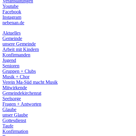
Veranstaltungen
menu
Youtube
Facebook
Instagram
nebenan.de
Aktuelles
Gemeinde
unsere Gemeinde
Arbeit mit Kindern
Konfirmanden
Jugend
Senioren
Gruppen + Clubs
Musik + Chor
Verein Ma-Süd macht Musik
Mitwirkende
Gemeindekirchenrat
Seelsorge
Fragen + Antworten
Glaube
unser Glaube
Gottesdienst
Taufe
Konfirmation