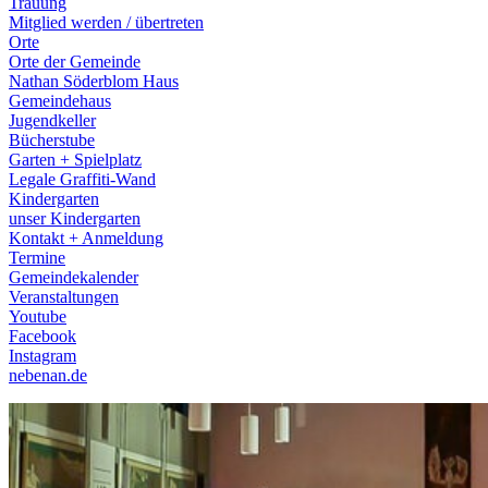
Trauung
Mitglied werden / übertreten
Orte
Orte der Gemeinde
Nathan Söderblom Haus
Gemeindehaus
Jugendkeller
Bücherstube
Garten + Spielplatz
Legale Graffiti-Wand
Kindergarten
unser Kindergarten
Kontakt + Anmeldung
Termine
Gemeindekalender
Veranstaltungen
Youtube
Facebook
Instagram
nebenan.de