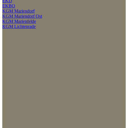
EKD
EKBO
KGM Mariendorf
KGM Mariendorf Ost
KGM Marienfelde
KGM Lichtenrade