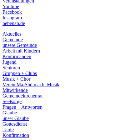
Veranstaltungen
menu
Youtube
Facebook
Instagram
nebenan.de
Aktuelles
Gemeinde
unsere Gemeinde
Arbeit mit Kindern
Konfirmanden
Jugend
Senioren
Gruppen + Clubs
Musik + Chor
Verein Ma-Süd macht Musik
Mitwirkende
Gemeindekirchenrat
Seelsorge
Fragen + Antworten
Glaube
unser Glaube
Gottesdienst
Taufe
Konfirmation