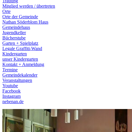
Trauung
Mitglied werden / übertreten
Orte
Orte der Gemeinde
Nathan Söderblom Haus
Gemeindehaus
Jugendkeller
Bücherstube
Garten + Spielplatz
Legale Graffiti-Wand
Kindergarten
unser Kindergarten
Kontakt + Anmeldung
Termine
Gemeindekalender
Veranstaltungen
Youtube
Facebook
Instagram
nebenan.de