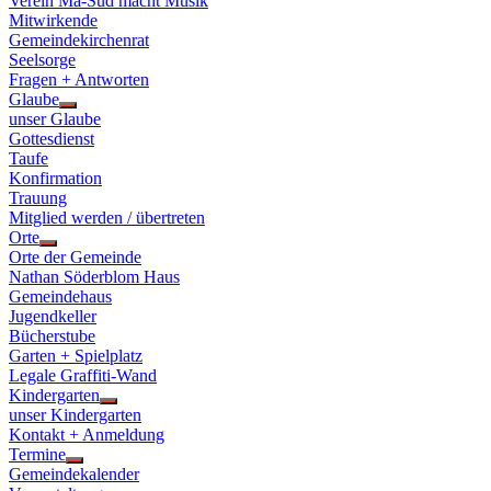
Verein Ma-Süd macht Musik
Mitwirkende
Gemeindekirchenrat
Seelsorge
Fragen + Antworten
Glaube
Show
unser Glaube
sub
Gottesdienst
menu
Taufe
Konfirmation
Trauung
Mitglied werden / übertreten
Orte
Show
Orte der Gemeinde
sub
Nathan Söderblom Haus
menu
Gemeindehaus
Jugendkeller
Bücherstube
Garten + Spielplatz
Legale Graffiti-Wand
Kindergarten
Show
unser Kindergarten
sub
Kontakt + Anmeldung
menu
Termine
Show
Gemeindekalender
sub