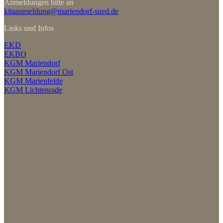
Anmeldungen bitte an
kitaanmeldung@mariendorf-sued.de
Links und Infos
EKD
EKBO
KGM Mariendorf
KGM Mariendorf Ost
KGM Marienfelde
KGM Lichtenrade