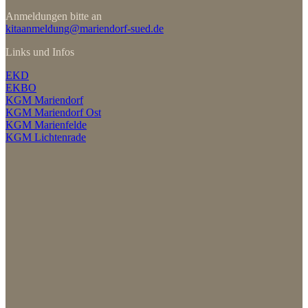
Anmeldungen bitte an
kitaanmeldung@mariendorf-sued.de
Links und Infos
EKD
EKBO
KGM Mariendorf
KGM Mariendorf Ost
KGM Marienfelde
KGM Lichtenrade