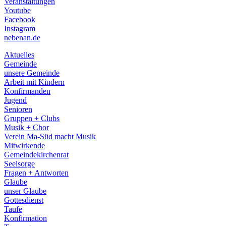
Veranstaltungen
menu
Youtube
Facebook
Instagram
nebenan.de
Aktuelles
Gemeinde
unsere Gemeinde
Arbeit mit Kindern
Konfirmanden
Jugend
Senioren
Gruppen + Clubs
Musik + Chor
Verein Ma-Süd macht Musik
Mitwirkende
Gemeindekirchenrat
Seelsorge
Fragen + Antworten
Glaube
unser Glaube
Gottesdienst
Taufe
Konfirmation