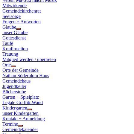
Verein Ma-Süd macht Musik
Mitwirkende
Gemeindekirchenrat
Seelsorge
Fragen + Antworten
Glaube
Show
unser Glaube
sub
Gottesdienst
menu
Taufe
Konfirmation
Trauung
Mitglied werden / übertreten
Orte
Show
Orte der Gemeinde
sub
Nathan Söderblom Haus
menu
Gemeindehaus
Jugendkeller
Bücherstube
Garten + Spielplatz
Legale Graffiti-Wand
Kindergarten
Show
unser Kindergarten
sub
Kontakt + Anmeldung
menu
Termine
Show
Gemeindekalender
sub