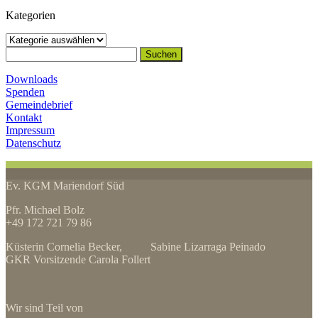
Kategorien
Kategorien
Suchen
nach:
Downloads
Spenden
Gemeindebrief
Kontakt
Impressum
Datenschutz
Ev. KGM Mariendorf Süd
Pfr. Michael Bolz
+49 172 721 79 86
Küsterin Cornelia Becker, Sabine Lizarraga Peinado
GKR Vorsitzende Carola Follert
Wir sind Teil von