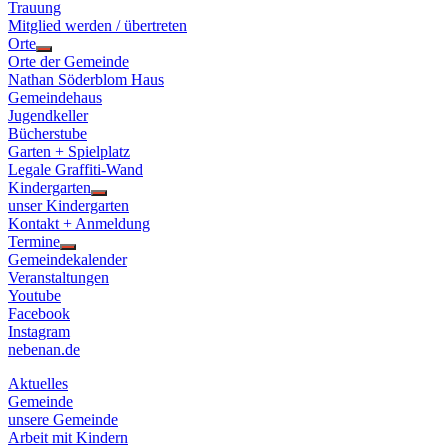
Trauung
Mitglied werden / übertreten
Orte
Show
Orte der Gemeinde
sub
Nathan Söderblom Haus
menu
Gemeindehaus
Jugendkeller
Bücherstube
Garten + Spielplatz
Legale Graffiti-Wand
Kindergarten
Show
unser Kindergarten
sub
Kontakt + Anmeldung
menu
Termine
Show
Gemeindekalender
sub
Veranstaltungen
menu
Youtube
Facebook
Instagram
nebenan.de
Aktuelles
Gemeinde
unsere Gemeinde
Arbeit mit Kindern