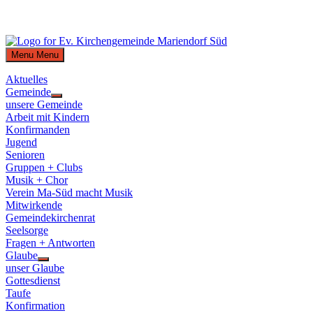
Skip
to
Menu
Menu
content
Aktuelles
Gemeinde
Show
unsere Gemeinde
sub
Arbeit mit Kindern
menu
Konfirmanden
Jugend
Senioren
Gruppen + Clubs
Musik + Chor
Verein Ma-Süd macht Musik
Mitwirkende
Gemeindekirchenrat
Seelsorge
Fragen + Antworten
Glaube
Show
unser Glaube
sub
Gottesdienst
menu
Taufe
Konfirmation