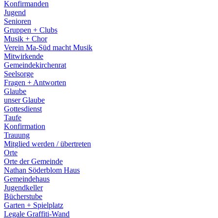
Konfirmanden
Jugend
Senioren
Gruppen + Clubs
Musik + Chor
Verein Ma-Süd macht Musik
Mitwirkende
Gemeindekirchenrat
Seelsorge
Fragen + Antworten
Glaube
unser Glaube
Gottesdienst
Taufe
Konfirmation
Trauung
Mitglied werden / übertreten
Orte
Orte der Gemeinde
Nathan Söderblom Haus
Gemeindehaus
Jugendkeller
Bücherstube
Garten + Spielplatz
Legale Graffiti-Wand