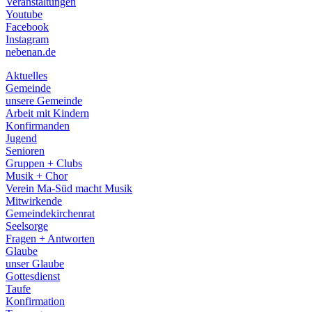
Veranstaltungen
menu
Youtube
Facebook
Instagram
nebenan.de
Aktuelles
Gemeinde
unsere Gemeinde
Arbeit mit Kindern
Konfirmanden
Jugend
Senioren
Gruppen + Clubs
Musik + Chor
Verein Ma-Süd macht Musik
Mitwirkende
Gemeindekirchenrat
Seelsorge
Fragen + Antworten
Glaube
unser Glaube
Gottesdienst
Taufe
Konfirmation