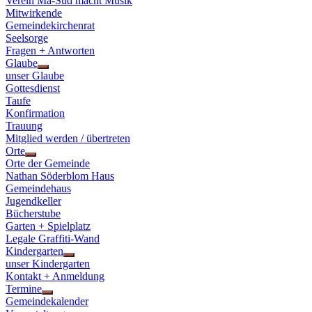
Verein Ma-Süd macht Musik
Mitwirkende
Gemeindekirchenrat
Seelsorge
Fragen + Antworten
Glaube
Show
unser Glaube
sub
Gottesdienst
menu
Taufe
Konfirmation
Trauung
Mitglied werden / übertreten
Orte
Show
Orte der Gemeinde
sub
Nathan Söderblom Haus
menu
Gemeindehaus
Jugendkeller
Bücherstube
Garten + Spielplatz
Legale Graffiti-Wand
Kindergarten
Show
unser Kindergarten
sub
Kontakt + Anmeldung
menu
Termine
Show
Gemeindekalender
sub