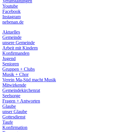
Veranstaltungen
menu
Youtube
Facebook
Instagram
nebenan.de
Aktuelles
Gemeinde
unsere Gemeinde
Arbeit mit Kindern
Konfirmanden
Jugend
Senioren
Gruppen + Clubs
Musik + Chor
Verein Ma-Süd macht Musik
Mitwirkende
Gemeindekirchenrat
Seelsorge
Fragen + Antworten
Glaube
unser Glaube
Gottesdienst
Taufe
Konfirmation