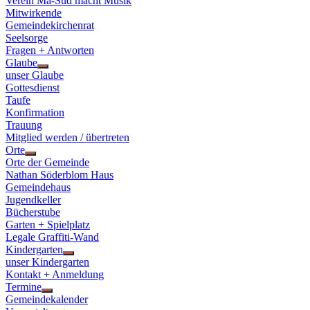
Verein Ma-Süd macht Musik
Mitwirkende
Gemeindekirchenrat
Seelsorge
Fragen + Antworten
Glaube
Show
unser Glaube
sub
Gottesdienst
menu
Taufe
Konfirmation
Trauung
Mitglied werden / übertreten
Orte
Show
Orte der Gemeinde
sub
Nathan Söderblom Haus
menu
Gemeindehaus
Jugendkeller
Bücherstube
Garten + Spielplatz
Legale Graffiti-Wand
Kindergarten
Show
unser Kindergarten
sub
Kontakt + Anmeldung
menu
Termine
Show
Gemeindekalender
sub