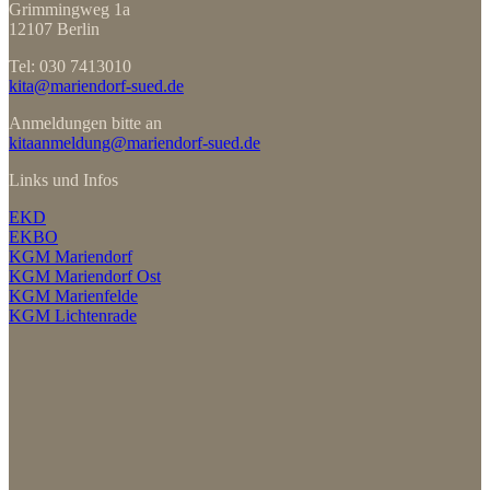
Grimmingweg 1a
12107 Berlin
Tel: 030 7413010
kita@mariendorf-sued.de
Anmeldungen bitte an
kitaanmeldung@mariendorf-sued.de
Links und Infos
EKD
EKBO
KGM Mariendorf
KGM Mariendorf Ost
KGM Marienfelde
KGM Lichtenrade