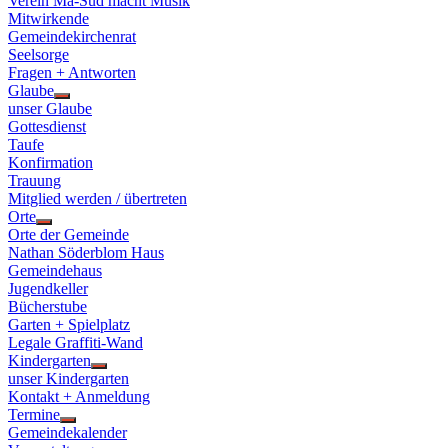
Verein Ma-Süd macht Musik
Mitwirkende
Gemeindekirchenrat
Seelsorge
Fragen + Antworten
Glaube
Show
unser Glaube
sub
Gottesdienst
menu
Taufe
Konfirmation
Trauung
Mitglied werden / übertreten
Orte
Show
Orte der Gemeinde
sub
Nathan Söderblom Haus
menu
Gemeindehaus
Jugendkeller
Bücherstube
Garten + Spielplatz
Legale Graffiti-Wand
Kindergarten
Show
unser Kindergarten
sub
Kontakt + Anmeldung
menu
Termine
Show
Gemeindekalender
sub