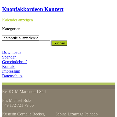
Knopfakkordeon Konzert
Kalender anzeigen
Kategorien
Kategorien
Suchen
nach:
Downloads
Spenden
Gemeindebrief
Kontakt
Impressum
Datenschutz
Ev. KGM Mariendorf Süd
Pfr. Michael Bolz
+49 172 721 79 86
Küsterin Cornelia Becker, Sabine Lizarraga Peinado