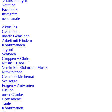
Veranstaltungen
menu
Youtube
Facebook
Instagram
nebenan.de
Aktuelles
Gemeinde
unsere Gemeinde
Arbeit mit Kindern
Konfirmanden
Jugend
Senioren
Gruppen + Clubs
Musik + Chor
Verein Ma-Süd macht Musik
Mitwirkende
Gemeindekirchenrat
Seelsorge
Fragen + Antworten
Glaube
unser Glaube
Gottesdienst
Taufe
Konfirmation