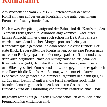
Konfafahrt
Am Wochenende vom 26. bis 28. September war der neue
Konfijahrgang auf der ersten Konfafahrt, die unter dem Thema
Freundschaft stattgefunden hat.
Nach etwas Verspätung, aufgrund der Bahn, sind die Konfis mit den
Teamern Freitagabend in Wünsdorf angekommen. Nach einer
kurzen Andacht ging es dann auch schon ins Bett. Am Samstag
wurden, nach dem üblichen Morgensport, noch ein paar
Kennenlernspiele gemacht und dann schon die erste Einheit: Der
erste Blick. Dabei sollten die Konfis sagen, ob sie eine Person nach
nur einem Blick sympathisch oder unsympathisch finden und dies
dann auch begründen. Nach der Mittagspause wurde ganz viel
Kreativität ausgeübt, denn die Konfis haben ihre eigenen Kerzen
und Bibeln gestaltet. Zum Abend hin wurde gegrillt und es gab noch
eine Party für die Konfis. Am Sonntag wurde nur eine kurze
Feedbackrunde gemacht, die Zimmer aufgeräumt und dann ging es
zurück nach Berlin. Damit war die Fahrt allerdings noch nicht
beendet, denn es gab noch einen besonderen Gottesdienst:
Erntedank und die Einführung von unserem Pfarrer Michael Bolz.
Insgesamt war es ein gelungenes Wochenende, an dem viele neue
Freundschaften entstanden sind.