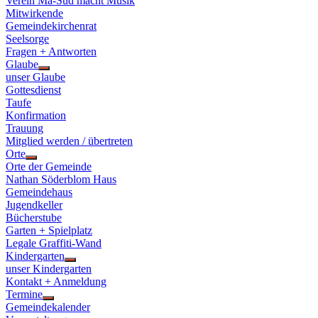
Verein Ma-Süd macht Musik
Mitwirkende
Gemeindekirchenrat
Seelsorge
Fragen + Antworten
Glaube
Show
unser Glaube
sub
Gottesdienst
menu
Taufe
Konfirmation
Trauung
Mitglied werden / übertreten
Orte
Show
Orte der Gemeinde
sub
Nathan Söderblom Haus
menu
Gemeindehaus
Jugendkeller
Bücherstube
Garten + Spielplatz
Legale Graffiti-Wand
Kindergarten
Show
unser Kindergarten
sub
Kontakt + Anmeldung
menu
Termine
Show
Gemeindekalender
sub