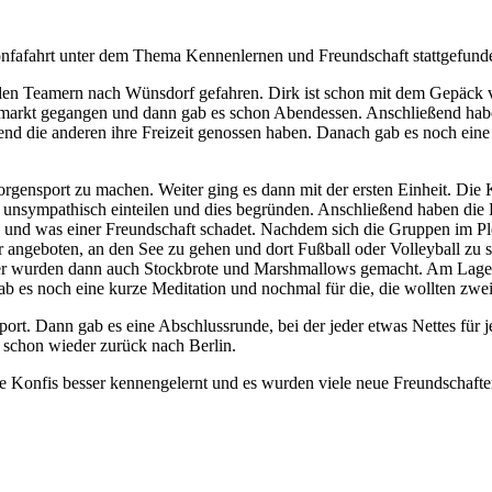
fafahrt unter dem Thema Kennenlernen und Freundschaft stattgefund
den Teamern nach Wünsdorf gefahren. Dirk ist schon mit dem Gepäck vo
markt gegangen und dann gab es schon Abendessen. Anschließend haben 
d die anderen ihre Freizeit genossen haben. Danach gab es noch eine 
gensport zu machen. Weiter ging es dann mit der ersten Einheit. Die 
d unsympathisch einteilen und dies begründen. Anschließend haben die 
lten und was einer Freundschaft schadet. Nachdem sich die Gruppen im 
 angeboten, an den See zu gehen und dort Fußball oder Volleyball zu 
feuer wurden dann auch Stockbrote und Marshmallows gemacht. Am Lag
 gab es noch eine kurze Meditation und nochmal für die, die wollten zw
t. Dann gab es eine Abschlussrunde, bei der jeder etwas Nettes für 
schon wieder zurück nach Berlin.
h die Konfis besser kennengelernt und es wurden viele neue Freundschaft