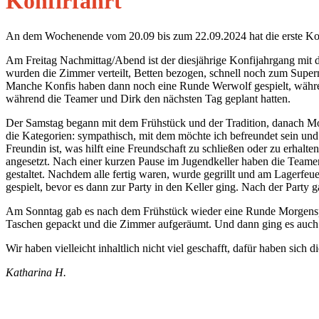
Konfirfahrt
An dem Wochenende vom 20.09 bis zum 22.09.2024 hat die erste Kon
Am Freitag Nachmittag/Abend ist der diesjährige Konfijahrgang mit 
wurden die Zimmer verteilt, Betten bezogen, schnell noch zum Super
Manche Konfis haben dann noch eine Runde Werwolf gespielt, währen
während die Teamer und Dirk den nächsten Tag geplant hatten.
Der Samstag begann mit dem Frühstück und der Tradition, danach Mor
die Kategorien: sympathisch, mit dem möchte ich befreundet sein un
Freundin ist, was hilft eine Freundschaft zu schließen oder zu erha
angesetzt. Nach einer kurzen Pause im Jugendkeller haben die Teamer
gestaltet. Nachdem alle fertig waren, wurde gegrillt und am Lager
gespielt, bevor es dann zur Party in den Keller ging. Nach der Party
Am Sonntag gab es nach dem Frühstück wieder eine Runde Morgenspor
Taschen gepackt und die Zimmer aufgeräumt. Und dann ging es auch 
Wir haben vielleicht inhaltlich nicht viel geschafft, dafür haben sic
Katharina H.