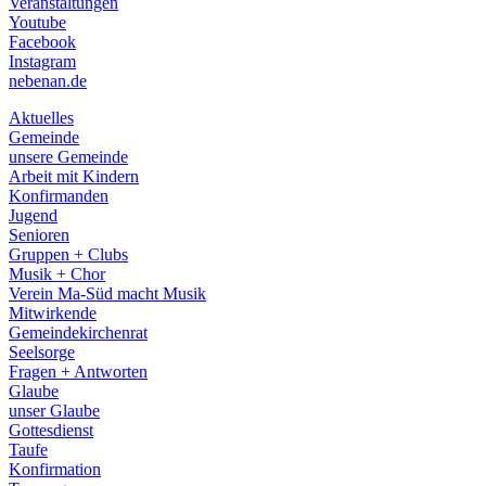
Veranstaltungen
menu
Youtube
Facebook
Instagram
nebenan.de
Aktuelles
Gemeinde
unsere Gemeinde
Arbeit mit Kindern
Konfirmanden
Jugend
Senioren
Gruppen + Clubs
Musik + Chor
Verein Ma-Süd macht Musik
Mitwirkende
Gemeindekirchenrat
Seelsorge
Fragen + Antworten
Glaube
unser Glaube
Gottesdienst
Taufe
Konfirmation