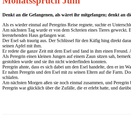
Monatsspruch Juni
Denkt an die Gefangenen, als wäret ihr mitgefangen; denkt an di
Als es wieder einmal auf Peregrins Reise regnete, suchte er Untersch
Am nächsten Tag wurde er von dem Schreien eines Tieres geweckt. Er k
leerstehenden Haus gefangen war.
Der Esel sah traurig aus. Der Schlüssel für den Käfig hing direkt dara
seinen Apfel mit ihm.
Er redete die ganze Zeit mit dem Esel und fand in ihm einen Freund. 
Als Peregrin einen kleinen Jungen auf einem Zaun sitzen sah, bemerkte
gestohlen wurde und sie ihn nicht wiederfinden konnten.
Peregrin ahnte, dass es sich dabei um den Esel handelte, den er im 
Er nahm Peregrin und den Esel mit zu seinen Eltern auf die Farm. Dor
schlafen.
Am nächsten Morgen aßen sie noch einmal zusammen, und Peregrin beka
Peregrin war glücklich über die Zufälle, die er erlebt hatte, und darüb