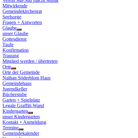
Verein Ma-Süd macht Musik
Mitwirkende
Gemeindekirchenrat
Seelsorge
Fragen + Antworten
Glaube
Show
unser Glaube
sub
Gottesdienst
menu
Taufe
Konfirmation
Trauung
Mitglied werden / übertreten
Orte
Show
Orte der Gemeinde
sub
Nathan Söderblom Haus
menu
Gemeindehaus
Jugendkeller
Bücherstube
Garten + Spielplatz
Legale Graffiti-Wand
Kindergarten
Show
unser Kindergarten
sub
Kontakt + Anmeldung
menu
Termine
Show
Gemeindekalender
sub