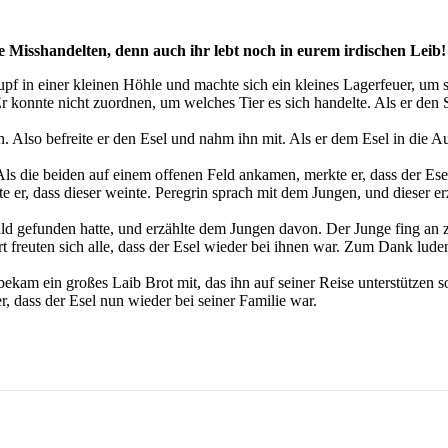
e Misshandelten, denn auch ihr lebt noch in eurem irdischen Leib! 
lupf in einer kleinen Höhle und machte sich ein kleines Lagerfeuer, um
onnte nicht zuordnen, um welches Tier es sich handelte. Als er den Sc
n. Also befreite er den Esel und nahm ihn mit. Als er dem Esel in die Au
Als die beiden auf einem offenen Feld ankamen, merkte er, dass der Ese
 er, dass dieser weinte. Peregrin sprach mit dem Jungen, und dieser er
Wald gefunden hatte, und erzählte dem Jungen davon. Der Junge fing an 
t freuten sich alle, dass der Esel wieder bei ihnen war. Zum Dank lude
m ein großes Laib Brot mit, das ihn auf seiner Reise unterstützen so
er, dass der Esel nun wieder bei seiner Familie war.