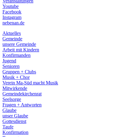
Veranstaltungen
menu
Youtube
Facebook
Instagram
nebenan.de
Aktuelles
Gemeinde
unsere Gemeinde
Arbeit mit Kindern
Konfirmanden
Jugend
Senioren
Gruppen + Clubs
Musik + Chor
Verein Ma-Süd macht Musik
Mitwirkende
Gemeindekirchenrat
Seelsorge
Fragen + Antworten
Glaube
unser Glaube
Gottesdienst
Taufe
Konfirmation